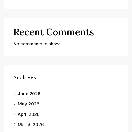
Recent Comments
No comments to show.
Archives
June 2026
May 2026
April 2026
March 2026