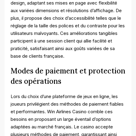
design, adaptant ses mises en page avec flexibilité
aux variées dimensions et résolutions d’affichage. De
plus, il propose des choix d’accessibilité telles que le
réglage de la taille des polices et du contraste pour les
utilisateurs malvoyants. Ces améliorations tangibles
participent à une session client qui allie facilité et
praticité, satisfaisant ainsi aux goûts variées de sa
base de clients française.
Modes de paiement et protection
des opérations
Lors du choix d’une plateforme de jeux en ligne, les
joueurs privilégient des méthodes de paiement fiables
et performantes. Win Airlines Casino comble ces
besoins en proposant un large éventail d’options
adaptées au marché français. Le casino accepte
plusieurs méthodes de paiement, garantissant ainsi