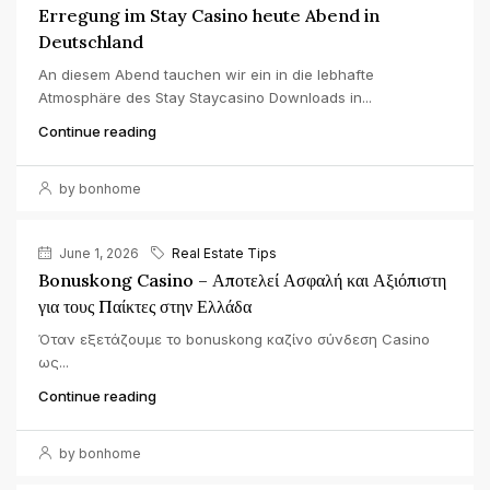
Erregung im Stay Casino heute Abend in
Deutschland
An diesem Abend tauchen wir ein in die lebhafte
Atmosphäre des Stay Staycasino Downloads in...
Continue reading
by bonhome
June 1, 2026
Real Estate Tips
Bonuskong Casino – Αποτελεί Ασφαλή και Αξιόπιστη
για τους Παίκτες στην Ελλάδα
Όταν εξετάζουμε το bonuskong καζίνο σύνδεση Casino
ως...
Continue reading
by bonhome