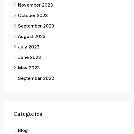
November 2023
October 2023
September 2023
August 2023
July 2023
June 2023
May 2023
September 2022
Categories
Blog