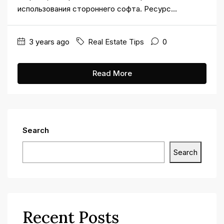
использования стороннего софта. Ресурс...
3 years ago
Real Estate Tips
0
Read More
Search
Search
Recent Posts