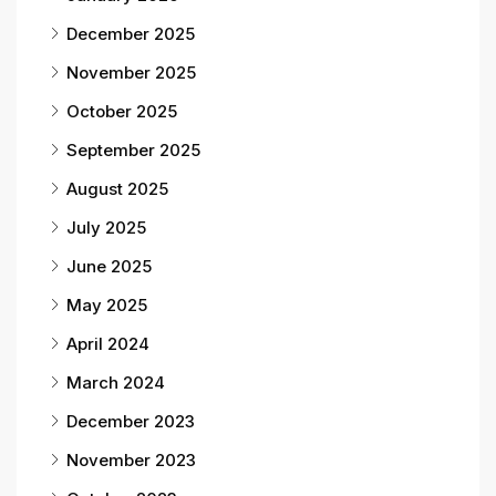
December 2025
November 2025
October 2025
September 2025
August 2025
July 2025
June 2025
May 2025
April 2024
March 2024
December 2023
November 2023