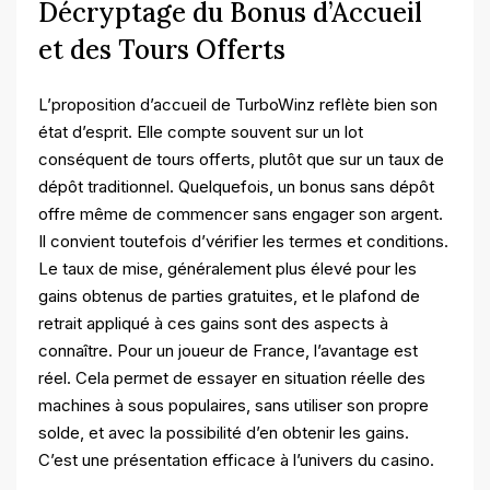
Décryptage du Bonus d’Accueil
et des Tours Offerts
L’proposition d’accueil de TurboWinz reflète bien son
état d’esprit. Elle compte souvent sur un lot
conséquent de tours offerts, plutôt que sur un taux de
dépôt traditionnel. Quelquefois, un bonus sans dépôt
offre même de commencer sans engager son argent.
Il convient toutefois d’vérifier les termes et conditions.
Le taux de mise, généralement plus élevé pour les
gains obtenus de parties gratuites, et le plafond de
retrait appliqué à ces gains sont des aspects à
connaître. Pour un joueur de France, l’avantage est
réel. Cela permet de essayer en situation réelle des
machines à sous populaires, sans utiliser son propre
solde, et avec la possibilité d’en obtenir les gains.
C’est une présentation efficace à l’univers du casino.