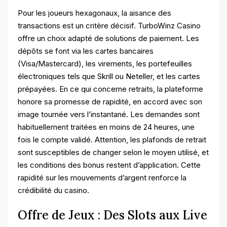
Pour les joueurs hexagonaux, la aisance des
transactions est un critère décisif. TurboWinz Casino
offre un choix adapté de solutions de paiement. Les
dépôts se font via les cartes bancaires
(Visa/Mastercard), les virements, les portefeuilles
électroniques tels que Skrill ou Neteller, et les cartes
prépayées. En ce qui concerne retraits, la plateforme
honore sa promesse de rapidité, en accord avec son
image tournée vers l’instantané. Les demandes sont
habituellement traitées en moins de 24 heures, une
fois le compte validé. Attention, les plafonds de retrait
sont susceptibles de changer selon le moyen utilisé, et
les conditions des bonus restent d’application. Cette
rapidité sur les mouvements d’argent renforce la
crédibilité du casino.
Offre de Jeux : Des Slots aux Live