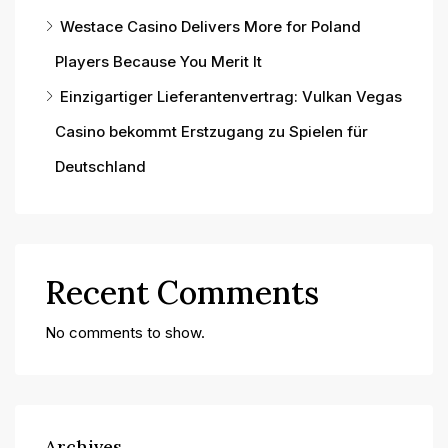
Westace Casino Delivers More for Poland
Players Because You Merit It
Einzigartiger Lieferantenvertrag: Vulkan Vegas
Casino bekommt Erstzugang zu Spielen für
Deutschland
Recent Comments
No comments to show.
Archives