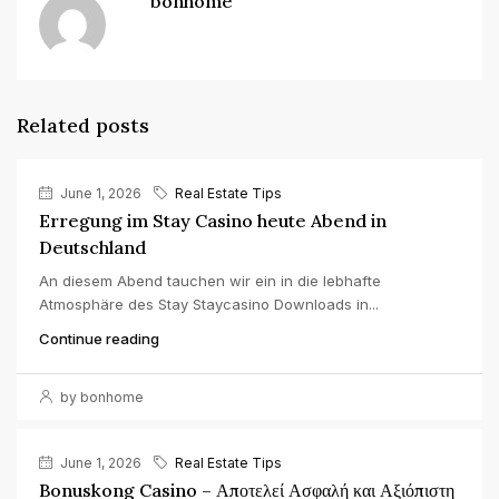
bonhome
Related posts
June 1, 2026
Real Estate Tips
Erregung im Stay Casino heute Abend in
Deutschland
An diesem Abend tauchen wir ein in die lebhafte
Atmosphäre des Stay Staycasino Downloads in...
Continue reading
by bonhome
June 1, 2026
Real Estate Tips
Bonuskong Casino – Αποτελεί Ασφαλή και Αξιόπιστη