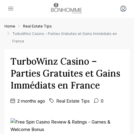
Home
Real Estate Tips
TurboWinz Casino – Parties Gratuites et Gains Immédiats en
France
TurboWinz Casino –
Parties Gratuites et Gains
Immédiats en France
2 months ago
Real Estate Tips
0