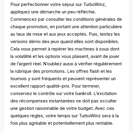
Pour perfectionner votre séjour sur TurboWinz,
appliquez une démarche un peu réfléchie.
Commencez par consulter les conditions générales de
chaque promotion, en portant une attention particulière
au taux de mise et aux jeux acceptés. Puis, testez les
versions démo des jeux quand elles sont disponibles.
Cela vous permet à repérer les machines à sous dont
la volatilité et les options vous plaisent, avant de jouer
de l’argent réel. N’oubliez aussi à vérifier régulièrement
la rubrique des promotions. Les offres flash et les
tournois y sont fréquents et peuvent représenter un
excellent rapport qualité-prix. Pour terminer,
conservez le contrôle sur votre bankroll. L’excitation
des récompenses instantanées ne doit pas occulter
une gestion raisonnable de votre budget. Avec ces
quelques règles, votre temps sur TurboWinz sera à la
fois plus agréable et potentiellement plus rentable.