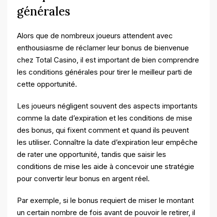
générales
Alors que de nombreux joueurs attendent avec
enthousiasme de réclamer leur bonus de bienvenue
chez Total Casino, il est important de bien comprendre
les conditions générales pour tirer le meilleur parti de
cette opportunité.
Les joueurs négligent souvent des aspects importants
comme la date d’expiration et les conditions de mise
des bonus, qui fixent comment et quand ils peuvent
les utiliser. Connaître la date d’expiration leur empêche
de rater une opportunité, tandis que saisir les
conditions de mise les aide à concevoir une stratégie
pour convertir leur bonus en argent réel.
Par exemple, si le bonus requiert de miser le montant
un certain nombre de fois avant de pouvoir le retirer, il