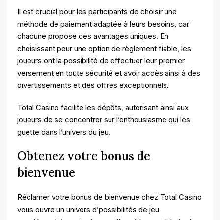
Il est crucial pour les participants de choisir une
méthode de paiement adaptée à leurs besoins, car
chacune propose des avantages uniques. En
choisissant pour une option de règlement fiable, les
joueurs ont la possibilité de effectuer leur premier
versement en toute sécurité et avoir accès ainsi à des
divertissements et des offres exceptionnels.
Total Casino facilite les dépôts, autorisant ainsi aux
joueurs de se concentrer sur l’enthousiasme qui les
guette dans l’univers du jeu.
Obtenez votre bonus de
bienvenue
Réclamer votre bonus de bienvenue chez Total Casino
vous ouvre un univers d’possibilités de jeu