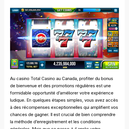
Au casino
Total Casino
au Canada, profiter du bonus
de bienvenue et des promotions régulières est une
formidable opportunité d’améliorer votre expérience
ludique. En quelques étapes simples, vous avez accès
à des récompenses exceptionnelles qui amplifient vos
chances de gagner. Il est crucial de bien comprendre
la méthode d’enregistrement et les conditions
générales. Mais que se passe-t-il après votre