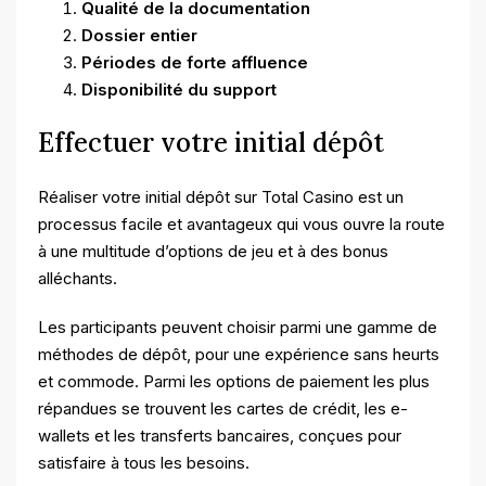
Qualité de la documentation
Dossier entier
Périodes de forte affluence
Disponibilité du support
Effectuer votre initial dépôt
Réaliser votre initial dépôt sur Total Casino est un
processus facile et avantageux qui vous ouvre la route
à une multitude d’options de jeu et à des bonus
alléchants.
Les participants peuvent choisir parmi une gamme de
méthodes de dépôt, pour une expérience sans heurts
et commode. Parmi les options de paiement les plus
répandues se trouvent les cartes de crédit, les e-
wallets et les transferts bancaires, conçues pour
satisfaire à tous les besoins.