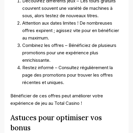
Découvrez différents jeux – Les tours gratuits
couvrent souvent une variété de machines à
sous, alors testez de nouveaux titres.
Attention aux dates limites ! De nombreuses
offres expirent ; agissez vite pour en bénéficier
au maximum.
Combinez les offres – Bénéficiez de plusieurs
promotions pour une expérience plus
enrichissante.
Restez informé – Consultez régulièrement la
page des promotions pour trouver les offres
récentes et uniques.
Bénéficier de ces offres peut améliorer votre
expérience de jeu au Total Casino !
Astuces pour optimiser vos
bonus