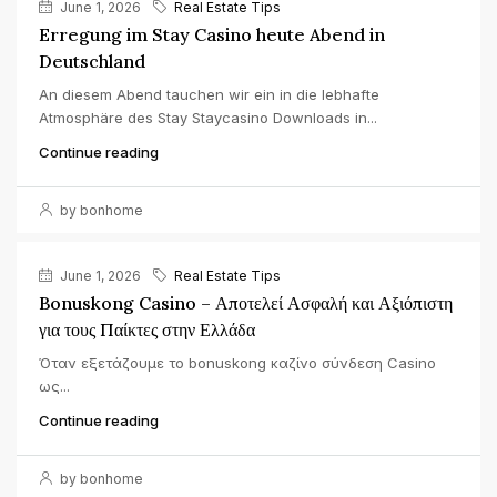
June 1, 2026
Real Estate Tips
Erregung im Stay Casino heute Abend in
Deutschland
An diesem Abend tauchen wir ein in die lebhafte
Atmosphäre des Stay Staycasino Downloads in...
Continue reading
by bonhome
June 1, 2026
Real Estate Tips
Bonuskong Casino – Αποτελεί Ασφαλή και Αξιόπιστη
για τους Παίκτες στην Ελλάδα
Όταν εξετάζουμε το bonuskong καζίνο σύνδεση Casino
ως...
Continue reading
by bonhome