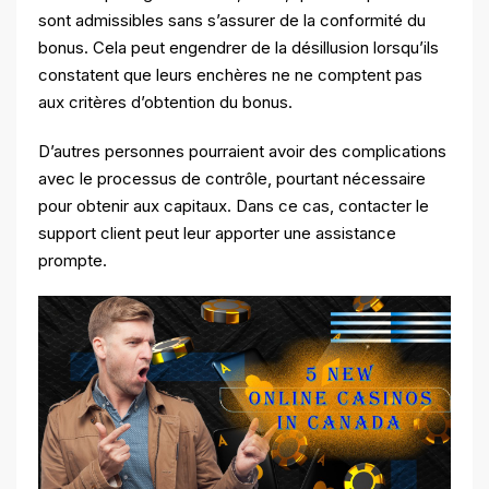
sont admissibles sans s’assurer de la conformité du
bonus. Cela peut engendrer de la désillusion lorsqu’ils
constatent que leurs enchères ne ne comptent pas
aux critères d’obtention du bonus.
D’autres personnes pourraient avoir des complications
avec le processus de contrôle, pourtant nécessaire
pour obtenir aux capitaux. Dans ce cas, contacter le
support client peut leur apporter une assistance
prompte.