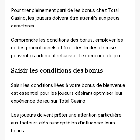
Pour tirer pleinement parti de les bonus chez Total
Casino, les joueurs doivent être attentifs aux petits
caractères.
Comprendre les conditions des bonus, employer les
codes promotionnels et fixer des limites de mise
peuvent grandement rehausser l’expérience de jeu.
Saisir les conditions des bonus
Saisir les conditions liées à votre bonus de bienvenue
est essentiel pour les joueurs désirant optimiser leur
expérience de jeu sur Total Casino.
Les joueurs doivent prêter une attention particulière
aux facteurs clés susceptibles d’influencer leurs
bonus :