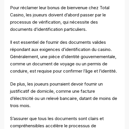
Pour réclamer leur bonus de bienvenue chez Total
Casino, les joueurs doivent d’abord passer par le
processus de vérification, qui nécessite des
documents d’identification particuliers.
Il est essentiel de fournir des documents valides
répondant aux exigences d’identification du casino.
Généralement, une pièce d’identité gouvernementale,
comme un document de voyage ou un permis de
conduire, est requise pour confirmer l’âge et l’identité.
De plus, les joueurs pourraient devoir fournir un
justificatif de domicile, comme une facture
d’électricité ou un relevé bancaire, datant de moins de
trois mois.
S’assurer que tous les
documents
sont clairs et
compréhensibles accélère le processus de