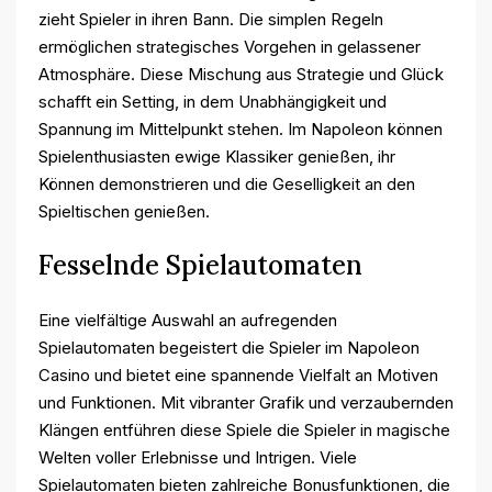
zieht Spieler in ihren Bann. Die simplen Regeln
ermöglichen strategisches Vorgehen in gelassener
Atmosphäre. Diese Mischung aus Strategie und Glück
schafft ein Setting, in dem Unabhängigkeit und
Spannung im Mittelpunkt stehen. Im Napoleon können
Spielenthusiasten ewige Klassiker genießen, ihr
Können demonstrieren und die Geselligkeit an den
Spieltischen genießen.
Fesselnde Spielautomaten
Eine vielfältige Auswahl an aufregenden
Spielautomaten begeistert die Spieler im Napoleon
Casino und bietet eine spannende Vielfalt an Motiven
und Funktionen. Mit vibranter Grafik und verzaubernden
Klängen entführen diese Spiele die Spieler in magische
Welten voller Erlebnisse und Intrigen. Viele
Spielautomaten bieten zahlreiche Bonusfunktionen, die