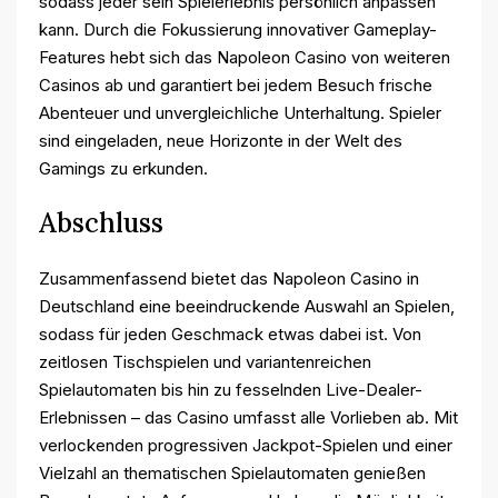
sodass jeder sein Spielerlebnis persönlich anpassen
kann. Durch die Fokussierung innovativer Gameplay-
Features hebt sich das Napoleon Casino von weiteren
Casinos ab und garantiert bei jedem Besuch frische
Abenteuer und unvergleichliche Unterhaltung. Spieler
sind eingeladen, neue Horizonte in der Welt des
Gamings zu erkunden.
Abschluss
Zusammenfassend bietet das Napoleon Casino in
Deutschland eine beeindruckende Auswahl an Spielen,
sodass für jeden Geschmack etwas dabei ist. Von
zeitlosen Tischspielen und variantenreichen
Spielautomaten bis hin zu fesselnden Live-Dealer-
Erlebnissen – das Casino umfasst alle Vorlieben ab. Mit
verlockenden progressiven Jackpot-Spielen und einer
Vielzahl an thematischen Spielautomaten genießen