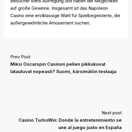
Besucher stets Aufregung und haben die Möglichkeit
auf große Gewinne. Insgesamt ist das Napoleon
Casino eine erstklassige Wahl für Spielbegeisterte, die
außergewöhnliche Amüsement suchen.
Prev Post
Miksi Oscarspin Casinon pelien pikkukuvat
latautuvat nopeasti? Suomi, kärsimätön testaaja
Next post
Casino TurboWin: Donde la entretenimiento se
une al juego justo en España