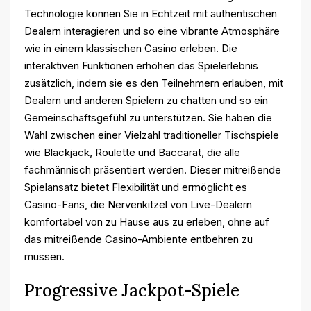
Technologie können Sie in Echtzeit mit authentischen
Dealern interagieren und so eine vibrante Atmosphäre
wie in einem klassischen Casino erleben. Die
interaktiven Funktionen erhöhen das Spielerlebnis
zusätzlich, indem sie es den Teilnehmern erlauben, mit
Dealern und anderen Spielern zu chatten und so ein
Gemeinschaftsgefühl zu unterstützen. Sie haben die
Wahl zwischen einer Vielzahl traditioneller Tischspiele
wie Blackjack, Roulette und Baccarat, die alle
fachmännisch präsentiert werden. Dieser mitreißende
Spielansatz bietet Flexibilität und ermöglicht es
Casino-Fans, die Nervenkitzel von Live-Dealern
komfortabel von zu Hause aus zu erleben, ohne auf
das mitreißende Casino-Ambiente entbehren zu
müssen.
Progressive Jackpot-Spiele