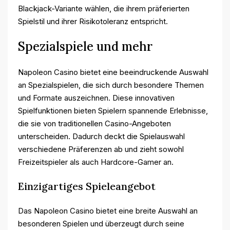
Blackjack-Variante wählen, die ihrem präferierten
Spielstil und ihrer Risikotoleranz entspricht.
Spezialspiele und mehr
Napoleon Casino bietet eine beeindruckende Auswahl
an Spezialspielen, die sich durch besondere Themen
und Formate auszeichnen. Diese innovativen
Spielfunktionen bieten Spielern spannende Erlebnisse,
die sie von traditionellen Casino-Angeboten
unterscheiden. Dadurch deckt die Spielauswahl
verschiedene Präferenzen ab und zieht sowohl
Freizeitspieler als auch Hardcore-Gamer an.
Einzigartiges Spieleangebot
Das Napoleon Casino bietet eine breite Auswahl an
besonderen Spielen und überzeugt durch seine