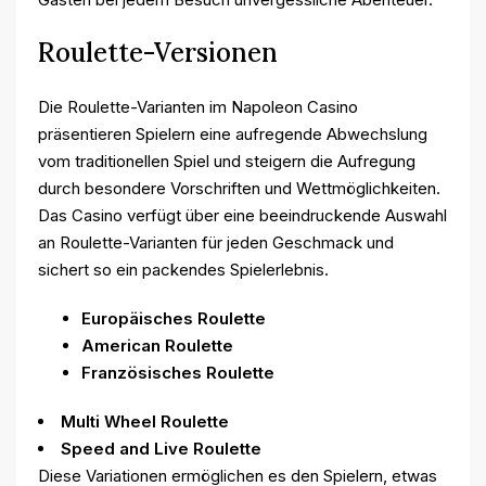
Roulette-Versionen
Die Roulette-Varianten im Napoleon Casino
präsentieren Spielern eine aufregende Abwechslung
vom traditionellen Spiel und steigern die Aufregung
durch besondere Vorschriften und Wettmöglichkeiten.
Das Casino verfügt über eine beeindruckende Auswahl
an Roulette-Varianten für jeden Geschmack und
sichert so ein packendes Spielerlebnis.
Europäisches Roulette
American Roulette
Französisches Roulette
Multi Wheel Roulette
Speed and Live Roulette
Diese Variationen ermöglichen es den Spielern, etwas