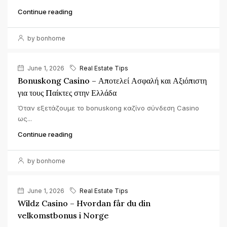
Continue reading
by bonhome
June 1, 2026
Real Estate Tips
Bonuskong Casino – Αποτελεί Ασφαλή και Αξιόπιστη
για τους Παίκτες στην Ελλάδα
Όταν εξετάζουμε το bonuskong καζίνο σύνδεση Casino
ως...
Continue reading
by bonhome
June 1, 2026
Real Estate Tips
Wildz Casino – Hvordan får du din
velkomstbonus i Norge