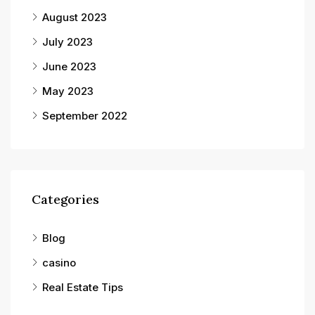
August 2023
July 2023
June 2023
May 2023
September 2022
Categories
Blog
casino
Real Estate Tips