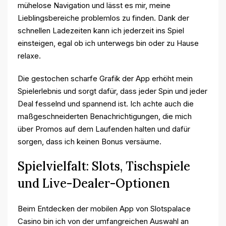
mühelose Navigation und lässt es mir, meine
Lieblingsbereiche problemlos zu finden. Dank der
schnellen Ladezeiten kann ich jederzeit ins Spiel
einsteigen, egal ob ich unterwegs bin oder zu Hause
relaxe.
Die gestochen scharfe Grafik der App erhöht mein
Spielerlebnis und sorgt dafür, dass jeder Spin und jeder
Deal fesselnd und spannend ist. Ich achte auch die
maßgeschneiderten Benachrichtigungen, die mich
über Promos auf dem Laufenden halten und dafür
sorgen, dass ich keinen Bonus versäume.
Spielvielfalt: Slots, Tischspiele
und Live-Dealer-Optionen
Beim Entdecken der mobilen App von Slotspalace
Casino bin ich von der umfangreichen Auswahl an