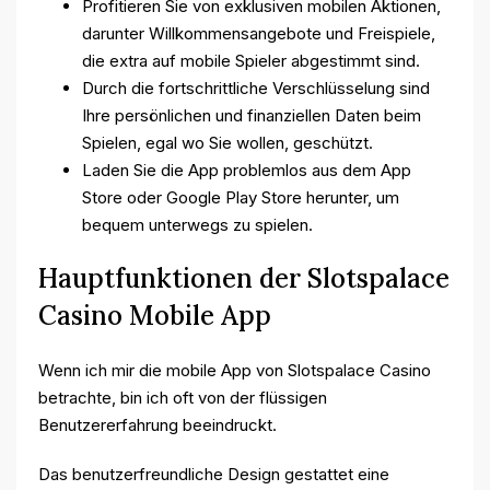
Profitieren Sie von exklusiven mobilen Aktionen,
darunter Willkommensangebote und Freispiele,
die extra auf mobile Spieler abgestimmt sind.
Durch die fortschrittliche Verschlüsselung sind
Ihre persönlichen und finanziellen Daten beim
Spielen, egal wo Sie wollen, geschützt.
Laden Sie die App problemlos aus dem App
Store oder Google Play Store herunter, um
bequem unterwegs zu spielen.
Hauptfunktionen der Slotspalace
Casino Mobile App
Wenn ich mir die mobile App von Slotspalace Casino
betrachte, bin ich oft von der flüssigen
Benutzererfahrung beeindruckt.
Das benutzerfreundliche Design gestattet eine