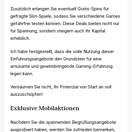
Zusätzlich erlangen Sie eventuell Gratis-Spins für
gefragte Slot-Spiele, sodass Sie verschiedene Games
gefahrfrei testen können. Diese Deals bieten nicht nur
für Spannung, sondern steigern auch Ihr Kapital
erheblich.
Ich habe festgestellt, dass die volle Nutzung dieser
Einführungsangebote den Grundstein für eine
amüsante und gewinnbringende Gaming-Erfahrung
legen kann.
Versäumen Sie nicht, Ihr Potenzial von Start an voll
auszuschöpfen!
Exklusive Mobilaktionen
Nachdem Sie die spannenden Begrüßungsangebote
ausprobiert haben, werden Sie zufrieden bemerken,