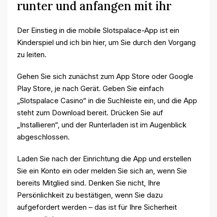
runter und anfangen mit ihr
Der Einstieg in die mobile Slotspalace-App ist ein
Kinderspiel und ich bin hier, um Sie durch den Vorgang
zu leiten.
Gehen Sie sich zunächst zum App Store oder Google
Play Store, je nach Gerät. Geben Sie einfach
„Slotspalace Casino“ in die Suchleiste ein, und die App
steht zum Download bereit. Drücken Sie auf
„Installieren“, und der Runterladen ist im Augenblick
abgeschlossen.
Laden Sie nach der Einrichtung die App und erstellen
Sie ein Konto ein oder melden Sie sich an, wenn Sie
bereits Mitglied sind. Denken Sie nicht, Ihre
Persönlichkeit zu bestätigen, wenn Sie dazu
aufgefordert werden – das ist für Ihre Sicherheit