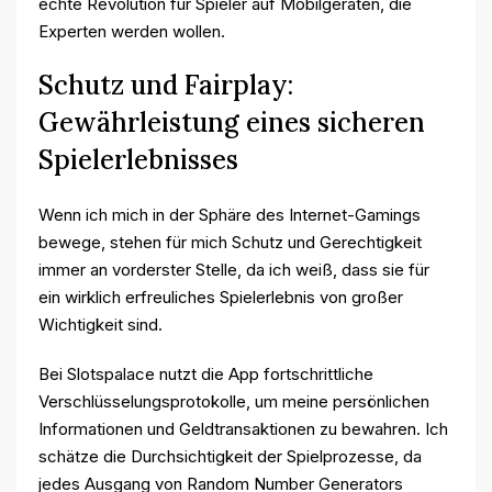
echte Revolution für Spieler auf Mobilgeräten, die
Experten werden wollen.
Schutz und Fairplay:
Gewährleistung eines sicheren
Spielerlebnisses
Wenn ich mich in der Sphäre des Internet-Gamings
bewege, stehen für mich Schutz und Gerechtigkeit
immer an vorderster Stelle, da ich weiß, dass sie für
ein wirklich erfreuliches Spielerlebnis von großer
Wichtigkeit sind.
Bei Slotspalace nutzt die App fortschrittliche
Verschlüsselungsprotokolle, um meine persönlichen
Informationen und Geldtransaktionen zu bewahren. Ich
schätze die Durchsichtigkeit der Spielprozesse, da
jedes Ausgang von Random Number Generators