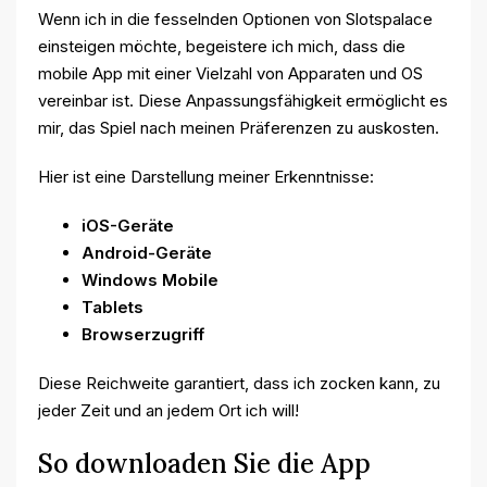
Wenn ich in die fesselnden Optionen von Slotspalace
einsteigen möchte, begeistere ich mich, dass die
mobile App mit einer Vielzahl von Apparaten und OS
vereinbar ist. Diese Anpassungsfähigkeit ermöglicht es
mir, das Spiel nach meinen Präferenzen zu auskosten.
Hier ist eine Darstellung meiner Erkenntnisse:
iOS-Geräte
Android-Geräte
Windows Mobile
Tablets
Browserzugriff
Diese Reichweite garantiert, dass ich zocken kann, zu
jeder Zeit und an jedem Ort ich will!
So downloaden Sie die App