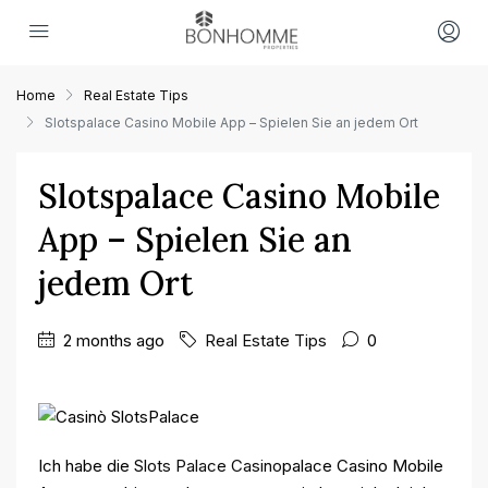
Home
Real Estate Tips
Slotspalace Casino Mobile App – Spielen Sie an jedem Ort
Slotspalace Casino Mobile
App – Spielen Sie an
jedem Ort
2 months ago
Real Estate Tips
0
Ich habe die
Slots Palace Casino
palace Casino Mobile