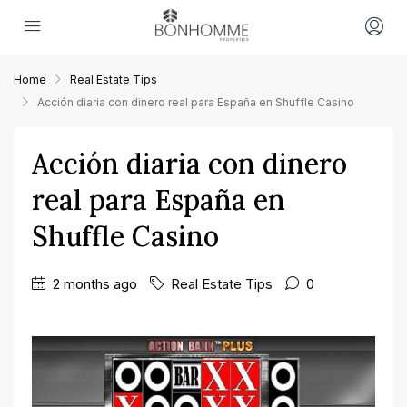
Home
Real Estate Tips
Acción diaria con dinero real para España en Shuffle Casino
Acción diaria con dinero
real para España en
Shuffle Casino
2 months ago
Real Estate Tips
0