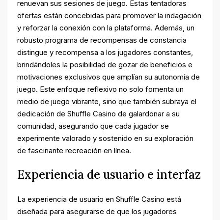
renuevan sus sesiones de juego. Estas tentadoras
ofertas están concebidas para promover la indagación
y reforzar la conexión con la plataforma. Además, un
robusto programa de recompensas de constancia
distingue y recompensa a los jugadores constantes,
brindándoles la posibilidad de gozar de beneficios e
motivaciones exclusivos que amplían su autonomía de
juego. Este enfoque reflexivo no solo fomenta un
medio de juego vibrante, sino que también subraya el
dedicación de Shuffle Casino de galardonar a su
comunidad, asegurando que cada jugador se
experimente valorado y sostenido en su exploración
de fascinante recreación en línea.
Experiencia de usuario e interfaz
La experiencia de usuario en Shuffle Casino está
diseñada para asegurarse de que los jugadores