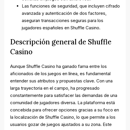
Las funciones de seguridad, que incluyen cifrado
avanzada y autenticación de dos factores,
aseguran transacciones seguras para los
jugadores españoles en Shuffle Casino.
Descripción general de Shuffle
Casino
Aunque Shuffle Casino ha ganado fama entre los
aficionados de los juegos en línea, es fundamental
entender sus atributos y propuestas clave. Con una
larga trayectoria en el campo, ha progresado
constantemente para satisfacer las demandas de una
comunidad de jugadores diversa. La plataforma está
concebida para ofrecer opciones gracias a su foco en
la localización de Shuffle Casino, lo que permite a los
usuarios gozar de juegos ajustados a su zona. Este