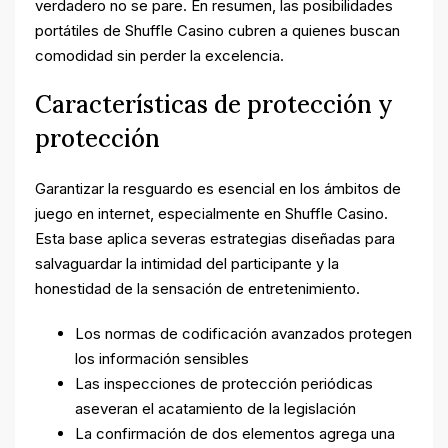
verdadero no se pare. En resumen, las posibilidades
portátiles de Shuffle Casino cubren a quienes buscan
comodidad sin perder la excelencia.
Características de protección y
protección
Garantizar la resguardo es esencial en los ámbitos de
juego en internet, especialmente en Shuffle Casino.
Esta base aplica severas estrategias diseñadas para
salvaguardar la intimidad del participante y la
honestidad de la sensación de entretenimiento.
Los normas de codificación avanzados protegen
los información sensibles
Las inspecciones de protección periódicas
aseveran el acatamiento de la legislación
La confirmación de dos elementos agrega una