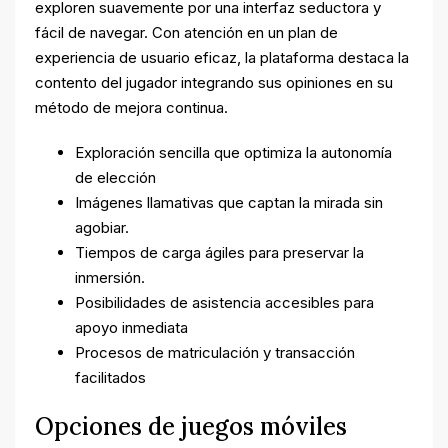
exploren suavemente por una interfaz seductora y
fácil de navegar. Con atención en un plan de
experiencia de usuario eficaz, la plataforma destaca la
contento del jugador integrando sus opiniones en su
método de mejora continua.
Exploración sencilla que optimiza la autonomía
de elección
Imágenes llamativas que captan la mirada sin
agobiar.
Tiempos de carga ágiles para preservar la
inmersión.
Posibilidades de asistencia accesibles para
apoyo inmediata
Procesos de matriculación y transacción
facilitados
Opciones de juegos móviles