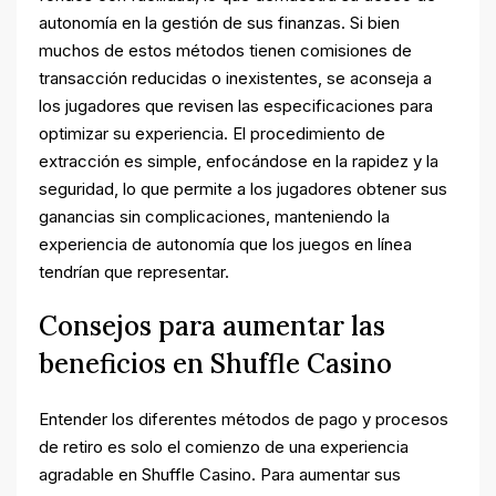
autonomía en la gestión de sus finanzas. Si bien
muchos de estos métodos tienen comisiones de
transacción reducidas o inexistentes, se aconseja a
los jugadores que revisen las especificaciones para
optimizar su experiencia. El procedimiento de
extracción es simple, enfocándose en la rapidez y la
seguridad, lo que permite a los jugadores obtener sus
ganancias sin complicaciones, manteniendo la
experiencia de autonomía que los juegos en línea
tendrían que representar.
Consejos para aumentar las
beneficios en Shuffle Casino
Entender los diferentes métodos de pago y procesos
de retiro es solo el comienzo de una experiencia
agradable en Shuffle Casino. Para aumentar sus