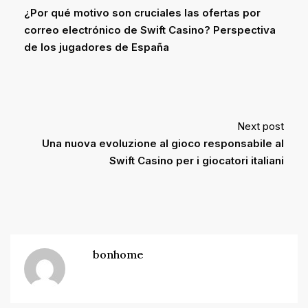
¿Por qué motivo son cruciales las ofertas por
correo electrónico de Swift Casino? Perspectiva
de los jugadores de España
Next post
Una nuova evoluzione al gioco responsabile al
Swift Casino per i giocatori italiani
bonhome