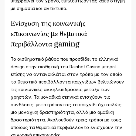
υπερβαίνει τον χρόνο, εμπλουτίζοντας κάθε στιγμή
με σημασία και αντίκτυπο.
Ενίσχυση της κοινωνικής
επικοινωνίας με θεματικά
περιβάλλοντα gaming
Το αισθηματικό βάθος που προσδίδει το ελληνικό
design στην αισθητική του Rainbet Casino μπορεί
επίσης να αντανακλάται στον τρόπο με τον οποίο
τα θεματικά περιβάλλοντα παιχνιδιών βελτιώνουν
τις κοινωνικές αλληλεπιδράσεις μεταξύ των
χρηστών. Τα μοναδικά σκηνικά ενισχύουν τις
συνδέσεις, μετατρέποντας το παιχνίδι όχι απλώς
μια μοναχική δραστηριότητα, αλλά μια ομαδική
δραστηριότητα. Ακολουθούν τρεις τρόποι με τους
οποίους τα θεματικά περιβάλλοντα ενισχύουν την
κοινωνική επικοινωνία: