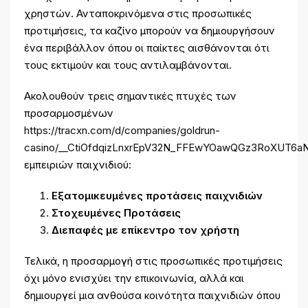
χρηστών. Ανταποκρινόμενα στις προσωπικές
προτιμήσεις, τα καζίνο μπορούν να δημιουργήσουν
ένα περιβάλλον όπου οι παίκτες αισθάνονται ότι
τους εκτιμούν και τους αντιλαμβάνονται.
Ακολουθούν τρεις σημαντικές πτυχές των
προσαρμοσμένων
https://tracxn.com/d/companies/goldrun-
casino/__CtiOfdqizLnxrEpV32N_FFEwYOawQGz3RoXUT6a
εμπειριών παιχνιδιού:
Εξατομικευμένες προτάσεις παιχνιδιών
Στοχευμένες Προτάσεις
Διεπαφές με επίκεντρο τον χρήστη
Τελικά, η προσαρμογή στις προσωπικές προτιμήσεις
όχι μόνο ενισχύει την επικοινωνία, αλλά και
δημιουργεί μια ανθούσα κοινότητα παιχνιδιών όπου