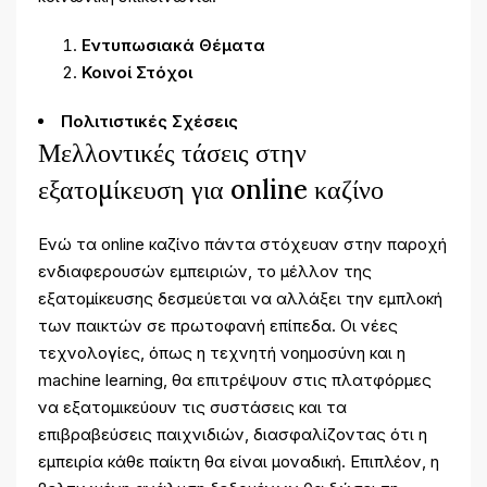
Εντυπωσιακά Θέματα
Κοινοί Στόχοι
Πολιτιστικές Σχέσεις
Μελλοντικές τάσεις στην
εξατομίκευση για online καζίνο
Ενώ τα online καζίνο πάντα στόχευαν στην παροχή
ενδιαφερουσών εμπειριών, το μέλλον της
εξατομίκευσης δεσμεύεται να αλλάξει την εμπλοκή
των παικτών σε πρωτοφανή επίπεδα. Οι νέες
τεχνολογίες, όπως η τεχνητή νοημοσύνη και η
machine learning, θα επιτρέψουν στις πλατφόρμες
να εξατομικεύουν τις συστάσεις και τα
επιβραβεύσεις παιχνιδιών, διασφαλίζοντας ότι η
εμπειρία κάθε παίκτη θα είναι μοναδική. Επιπλέον, η