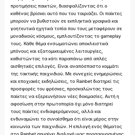
προτιμήσεις παικτών, διασφαλίζοντας ότι ο
καθένας βρίσκει αυτό που του ταιριάζει. Οι παίκτες
μπορούν να βυθιστούν σε εκπληκτικά γραφικά και
γοητευτικά ηχητικά τοπία που τους μεταφέρουν σε
μοναδικούς κόσμους, εμπλουτίζοντας το gameplay
τους. Κάθε θέμα ενσωματώνει αποκλειστικά
μπόνους και εξατομικευμένες λειτουργίες,
καθιστώντας τα κάτι παραπάνω από απλές
αισθητικές επιλογές. Είναι αναπόσπαστο κομμάτι
της τακτικής παιχνιδιού. Με συνεχείς ενημερώσεις
και εποχιακές εκδηλώσεις, το Rainbet διατηρεί τις
προσφορές του φρέσκες, προσκαλώντας τους
παίκτες να εξερευνήσουν νέες δοκιμασίες. Αυτή η
αφοσίωση στην πρωτοπορία όχι μόνο διατηρεί
τους παίκτες ενδιαφερόμενους, αλλά και
ενδυναμώνει το συναίσθημα ότι είναι μέρος στην
κοινωνία των παιχνιδιών. Η επιλογή ενός θέματος
στο Rainbet σημαίνει διαλογή μιας προσαρμοσμένης