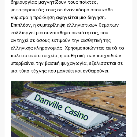
δημιουργίας μαγνητίζουν τους παίκτες,
μεταφέροντάς τους σε έναν κόσμο όπου κάθε
γύρισμα ή πρόκληση αφηγείται μια διήγηση.
Επιπλέον, η συμπερίληψη ελληνιστικών θεμάτων
καλλιεργεί μια συναίσθημα οικειότητας, που
αντηχεί σε όσους εκτιμούν την αισθητική της
ελληνικής κληρονομιάς. Χρησιμοποιώντας αυτά τα
πολιτιστικά στοιχεία, η αισθητική των παιχνιδιών
υπερβαίνει την βασική ψυχαγωγία, εξελίσσεται σε
μια τύπο τέχνης που μαγεύει και ενθαρρύνει.