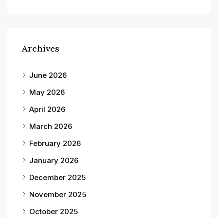
Archives
June 2026
May 2026
April 2026
March 2026
February 2026
January 2026
December 2025
November 2025
October 2025