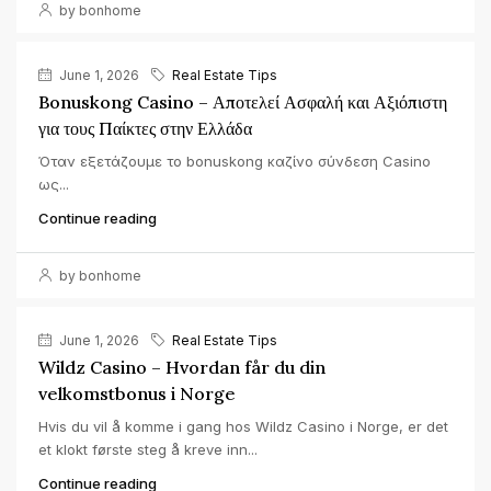
by bonhome
June 1, 2026
Real Estate Tips
Bonuskong Casino – Αποτελεί Ασφαλή και Αξιόπιστη
για τους Παίκτες στην Ελλάδα
Όταν εξετάζουμε το bonuskong καζίνο σύνδεση Casino
ως...
Continue reading
by bonhome
June 1, 2026
Real Estate Tips
Wildz Casino – Hvordan får du din
velkomstbonus i Norge
Hvis du vil å komme i gang hos Wildz Casino i Norge, er det
et klokt første steg å kreve inn...
Continue reading