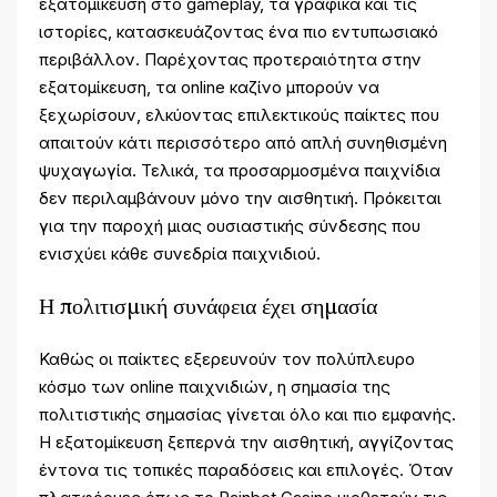
εξατομίκευση στο gameplay, τα γραφικά και τις
ιστορίες, κατασκευάζοντας ένα πιο εντυπωσιακό
περιβάλλον. Παρέχοντας προτεραιότητα στην
εξατομίκευση, τα online καζίνο μπορούν να
ξεχωρίσουν, ελκύοντας επιλεκτικούς παίκτες που
απαιτούν κάτι περισσότερο από απλή συνηθισμένη
ψυχαγωγία. Τελικά, τα προσαρμοσμένα παιχνίδια
δεν περιλαμβάνουν μόνο την αισθητική. Πρόκειται
για την παροχή μιας ουσιαστικής σύνδεσης που
ενισχύει κάθε συνεδρία παιχνιδιού.
Η πολιτισμική συνάφεια έχει σημασία
Καθώς οι παίκτες εξερευνούν τον πολύπλευρο
κόσμο των online παιχνιδιών, η σημασία της
πολιτιστικής σημασίας γίνεται όλο και πιο εμφανής.
Η εξατομίκευση ξεπερνά την αισθητική, αγγίζοντας
έντονα τις τοπικές παραδόσεις και επιλογές. Όταν