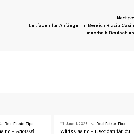
Next po
Leitfaden für Anfänger im Bereich Rizzio Casi
innerhalb Deutschla
Real Estate Tips
June 1, 2026
Real Estate Tips
ino – Αποτελεί
Wildz Casino – Hvordan får du