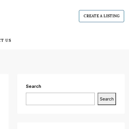
CREATE A LISTING
T US
Search
Search