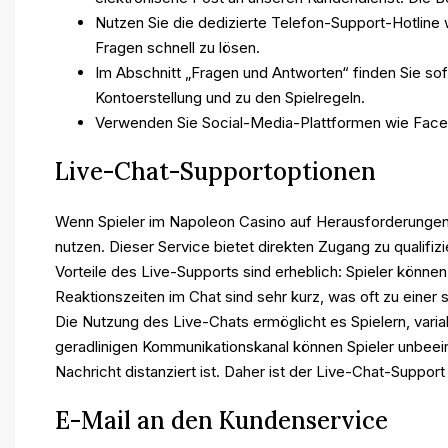
Nutzen Sie die dedizierte Telefon-Support-Hotline
Fragen schnell zu lösen.
Im Abschnitt „Fragen und Antworten“ finden Sie so
Kontoerstellung und zu den Spielregeln.
Verwenden Sie Social-Media-Plattformen wie Faceb
Live-Chat-Supportoptionen
Wenn Spieler im Napoleon Casino auf Herausforderungen
nutzen. Dieser Service bietet direkten Zugang zu qualifizi
Vorteile des Live-Supports sind erheblich: Spieler können
Reaktionszeiten im Chat sind sehr kurz, was oft zu einer 
Die Nutzung des Live-Chats ermöglicht es Spielern, varia
geradlinigen Kommunikationskanal können Spieler unbeeintr
Nachricht distanziert ist. Daher ist der Live-Chat-Suppor
E-Mail an den Kundenservice