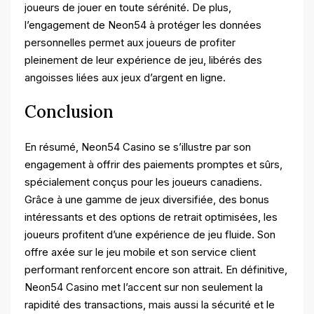
joueurs de jouer en toute sérénité. De plus,
l’engagement de Neon54 à protéger les données
personnelles permet aux joueurs de profiter
pleinement de leur expérience de jeu, libérés des
angoisses liées aux jeux d’argent en ligne.
Conclusion
En résumé, Neon54 Casino se s’illustre par son
engagement à offrir des paiements promptes et sûrs,
spécialement conçus pour les joueurs canadiens.
Grâce à une gamme de jeux diversifiée, des bonus
intéressants et des options de retrait optimisées, les
joueurs profitent d’une expérience de jeu fluide. Son
offre axée sur le jeu mobile et son service client
performant renforcent encore son attrait. En définitive,
Neon54 Casino met l’accent sur non seulement la
rapidité des transactions, mais aussi la sécurité et le