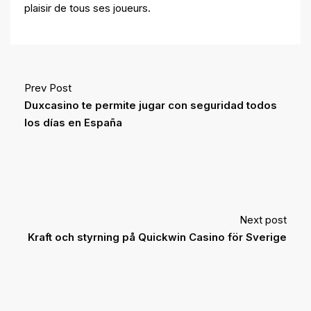
plaisir de tous ses joueurs.
Prev Post
Duxcasino te permite jugar con seguridad todos
los días en España
Next post
Kraft och styrning på Quickwin Casino för Sverige