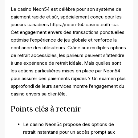
Le casino Neon54 est célèbre pour son système de
paiement rapide et sûr, spécialement conçu pour les
joueurs canadiens
https://neon-54-casino.eu/fr-ca
.
Cet engagement envers des transactions ponctuelles
optimise l’expérience de jeu globale et renforce la
confiance des utilisateurs. Grâce aux multiples options
de retrait accessibles, les parieurs peuvent s’attendre
à une expérience de retrait idéale. Mais quelles sont
les actions particulières mises en place par Neon54
pour assurer ces paiements rapides ? Un examen plus
approfondi de leurs services montre l’engagement du
casino envers sa clientèle.
Points clés à retenir
Le casino Neon54 propose des options de
retrait instantané pour un accès prompt aux