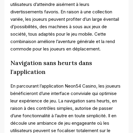
utilisateurs d’atteindre aisément à leurs
divertissements favoris. En raison à une collection
variée, les joueurs peuvent profiter d’un large éventail
d’possibilités, des machines à sous aux jeux de
société, tous adaptés pour le jeu mobile. Cette
combinaison améliore l’aventure générale et la rend
commode pour les joueurs en déplacement.
Navigation sans heurts dans
l’application
En parcourant l’application Neon54 Casino, les joueurs
bénéficieront d’une interface conviviale qui optimise
leur expérience de jeu. La navigation sans heurts, en
raison à des contrôles simples, autorise de passer
d’une fonctionnalité à l’autre en toute simplicité. Il en
découle une ambiance de jeu engageante où les
utilisateurs peuvent se focaliser totalement sur le