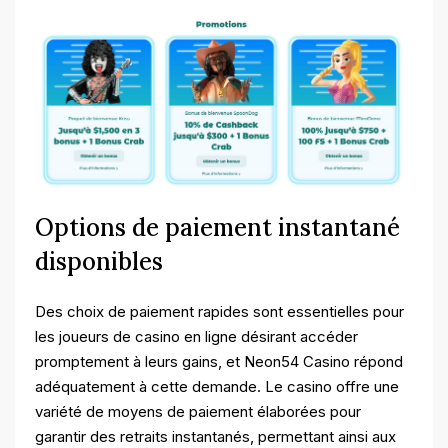
Options de paiement instantané
disponibles
Des choix de paiement rapides sont essentielles pour
les joueurs de casino en ligne désirant accéder
promptement à leurs gains, et Neon54 Casino répond
adéquatement à cette demande. Le casino offre une
variété de moyens de paiement élaborées pour
garantir des retraits instantanés, permettant ainsi aux