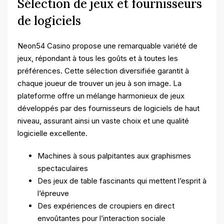
Sélection de jeux et fournisseurs
de logiciels
Neon54 Casino propose une remarquable variété de
jeux, répondant à tous les goûts et à toutes les
préférences. Cette sélection diversifiée garantit à
chaque joueur de trouver un jeu à son image. La
plateforme offre un mélange harmonieux de jeux
développés par des fournisseurs de logiciels de haut
niveau, assurant ainsi un vaste choix et une qualité
logicielle excellente.
Machines à sous palpitantes aux graphismes
spectaculaires
Des jeux de table fascinants qui mettent l’esprit à
l’épreuve
Des expériences de croupiers en direct
envoûtantes pour l’interaction sociale