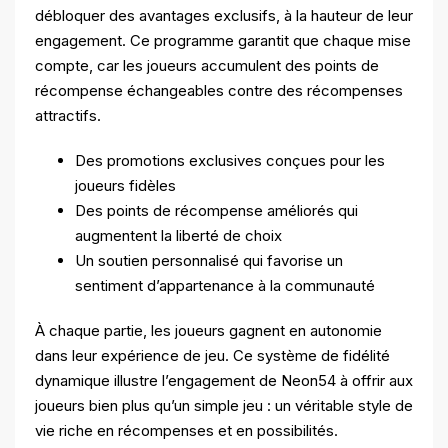
débloquer des avantages exclusifs, à la hauteur de leur
engagement. Ce programme garantit que chaque mise
compte, car les joueurs accumulent des points de
récompense échangeables contre des récompenses
attractifs.
Des promotions exclusives conçues pour les
joueurs fidèles
Des points de récompense améliorés qui
augmentent la liberté de choix
Un soutien personnalisé qui favorise un
sentiment d’appartenance à la communauté
À chaque partie, les joueurs gagnent en autonomie
dans leur expérience de jeu. Ce système de fidélité
dynamique illustre l’engagement de Neon54 à offrir aux
joueurs bien plus qu’un simple jeu : un véritable style de
vie riche en récompenses et en possibilités.