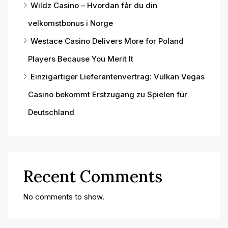
Wildz Casino – Hvordan får du din
velkomstbonus i Norge
Westace Casino Delivers More for Poland
Players Because You Merit It
Einzigartiger Lieferantenvertrag: Vulkan Vegas
Casino bekommt Erstzugang zu Spielen für
Deutschland
Recent Comments
No comments to show.