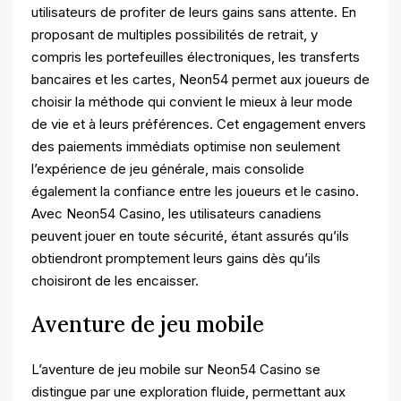
utilisateurs de profiter de leurs gains sans attente. En
proposant de multiples possibilités de retrait, y
compris les portefeuilles électroniques, les transferts
bancaires et les cartes, Neon54 permet aux joueurs de
choisir la méthode qui convient le mieux à leur mode
de vie et à leurs préférences. Cet engagement envers
des paiements immédiats optimise non seulement
l’expérience de jeu générale, mais consolide
également la confiance entre les joueurs et le casino.
Avec Neon54 Casino, les utilisateurs canadiens
peuvent jouer en toute sécurité, étant assurés qu’ils
obtiendront promptement leurs gains dès qu’ils
choisiront de les encaisser.
Aventure de jeu mobile
L’aventure de jeu mobile sur Neon54 Casino se
distingue par une exploration fluide, permettant aux