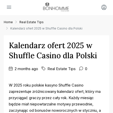
Home
Real Estate Tips
Kalendarz ofert 2025 w Shuffle Casino dla Polski
Kalendarz ofert 2025 w
Shuffle Casino dla Polski
2 months ago
Real Estate Tips
0
W 2025 roku polskie kasyno Shuffle Casino
zaprezentuje zróżnicowany kalendarz ofert, który ma
przyciągać graczy przez cały rok. Każdy miesiąc
będzie miał niepowtarzalne motywy przewodnie,
zaczynając od bonusów noworocznych w styczniu, a