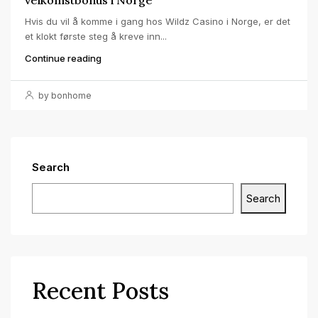
velkomstbonus i Norge
Hvis du vil å komme i gang hos Wildz Casino i Norge, er det
et klokt første steg å kreve inn...
Continue reading
by bonhome
Search
Search
Recent Posts