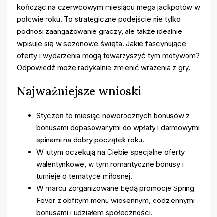
kończąc na czerwcowym miesiącu mega jackpotów w
połowie roku. To strategiczne podejście nie tylko
podnosi zaangażowanie graczy, ale także idealnie
wpisuje się w sezonowe święta. Jakie fascynujące
oferty i wydarzenia mogą towarzyszyć tym motywom?
Odpowiedź może radykalnie zmienić wrażenia z gry.
Najważniejsze wnioski
Styczeń to miesiąc noworocznych bonusów z
bonusami dopasowanymi do wpłaty i darmowymi
spinami na dobry początek roku.
W lutym oczekują na Ciebie specjalne oferty
walentynkowe, w tym romantyczne bonusy i
turnieje o tematyce miłosnej.
W marcu zorganizowane będą promocje Spring
Fever z obfitym menu wiosennym, codziennymi
bonusami i udziałem społeczności.