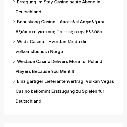
Erregung im Stay Casino heute Abend in
Deutschland
Bonuskong Casino – Αποτελεί Ασφαλή και
Αξιόπιστη για τους Παίκτες στην Ελλάδα
Wildz Casino – Hvordan får du din
velkomstbonus i Norge
Westace Casino Delivers More for Poland
Players Because You Merit It
Einzigartiger Lieferantenvertrag: Vulkan Vegas
Casino bekommt Erstzugang zu Spielen für
Deutschland