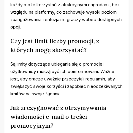
każdy może korzystać z atrakcyjnymi nagrodami, bez
względu na platformy, co zachowuje wysoki poziom
zaangażowania i entuzjazm graczy wobec dostępnych
opcji.
Czy jest limit liczby promocji, z
których mogę skorzystać?
Są limity dotyczące ubiegania się o promocje i
użytkownicy muszą być ich poinformowani. Ważne
jest, aby gracze uważnie przeczytali regulamin, aby
zwiększyć swoje korzyści i zapobiec nieoczekiwanych
limitów na swoje żądania.
Jak zrezygnować z otrzymywania
wiadomości e-mail o treści
promocyjnym?