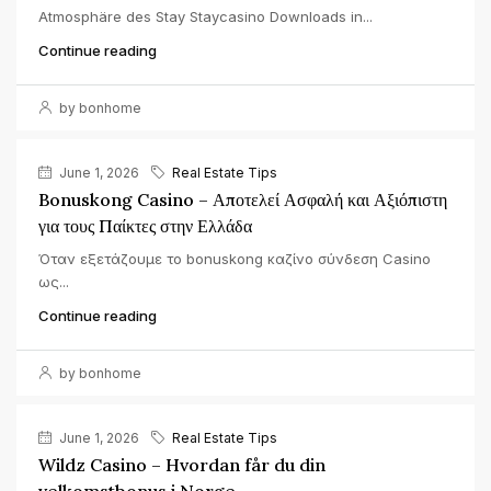
Atmosphäre des Stay Staycasino Downloads in...
Continue reading
by bonhome
June 1, 2026
Real Estate Tips
Bonuskong Casino – Αποτελεί Ασφαλή και Αξιόπιστη
για τους Παίκτες στην Ελλάδα
Όταν εξετάζουμε το bonuskong καζίνο σύνδεση Casino
ως...
Continue reading
by bonhome
June 1, 2026
Real Estate Tips
Wildz Casino – Hvordan får du din