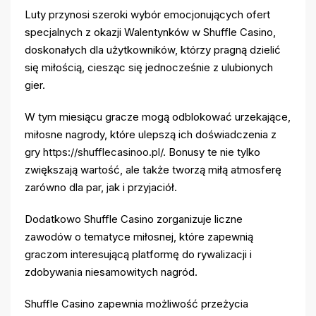
Luty przynosi szeroki wybór emocjonujących ofert
specjalnych z okazji Walentynków w Shuffle Casino,
doskonałych dla użytkowników, którzy pragną dzielić
się miłością, ciesząc się jednocześnie z ulubionych
gier.
W tym miesiącu gracze mogą odblokować urzekające,
miłosne nagrody, które ulepszą ich doświadczenia z
gry
https://shufflecasinoo.pl/
. Bonusy te nie tylko
zwiększają wartość, ale także tworzą miłą atmosferę
zarówno dla par, jak i przyjaciół.
Dodatkowo Shuffle Casino zorganizuje liczne
zawodów o tematyce miłosnej, które zapewnią
graczom interesującą platformę do rywalizacji i
zdobywania niesamowitych nagród.
Shuffle Casino zapewnia możliwość przeżycia