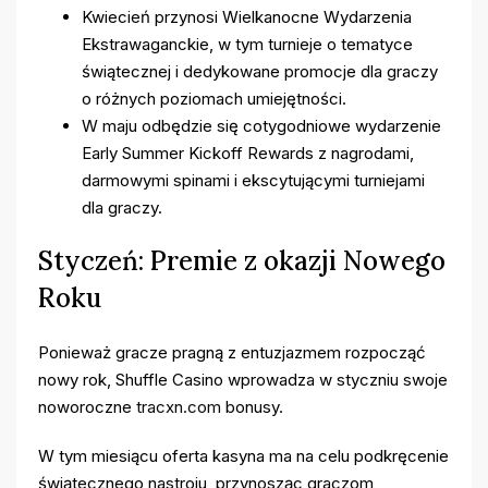
Kwiecień przynosi Wielkanocne Wydarzenia
Ekstrawaganckie, w tym turnieje o tematyce
świątecznej i dedykowane promocje dla graczy
o różnych poziomach umiejętności.
W maju odbędzie się cotygodniowe wydarzenie
Early Summer Kickoff Rewards z nagrodami,
darmowymi spinami i ekscytującymi turniejami
dla graczy.
Styczeń: Premie z okazji Nowego
Roku
Ponieważ gracze pragną z entuzjazmem rozpocząć
nowy rok, Shuffle Casino wprowadza w styczniu swoje
noworoczne
tracxn.com
bonusy.
W tym miesiącu oferta kasyna ma na celu podkręcenie
świątecznego nastroju, przynosząc graczom