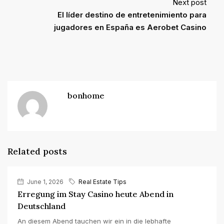
Next post
El líder destino de entretenimiento para
jugadores en España es Aerobet Casino
bonhome
Related posts
June 1, 2026
Real Estate Tips
Erregung im Stay Casino heute Abend in
Deutschland
An diesem Abend tauchen wir ein in die lebhafte