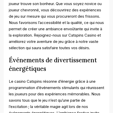
joueur trouve son bonheur. Que vous soyez novice ou
joueur chevronné, vous découvrirez des expériences
de jeu sur mesure qui vous procureront des frissons.
Nous favorisons l’accessibilité et la qualité, ce qui nous
permet de créer une ambiance envoûtante qui invite à
la exploration. Rejoignez-nous sur Catspins Casino et
améliorez votre aventure de jeu grâce à notre vaste
sélection qui saura satisfaire toutes vos désirs.
Événements de divertissement
énergétiques
Le casino Catspins résonne d’énergie grâce à une
programmation d’événements stimulants qui réunissent
les joueurs pour des expériences mémorables. Nous
savons tous que le jeu n’est qu’une partie de
l’excitation ; la véritable magie agit lors de nos
événements énergétiques. L’ambiance festive invite