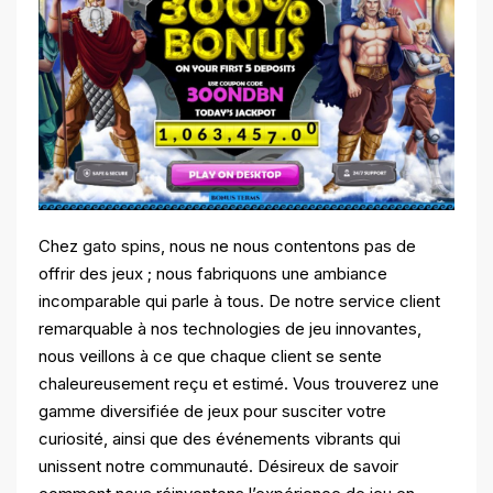
Chez
gato spins
, nous ne nous contentons pas de
offrir des jeux ; nous fabriquons une ambiance
incomparable qui parle à tous. De notre service client
remarquable à nos technologies de jeu innovantes,
nous veillons à ce que chaque client se sente
chaleureusement reçu et estimé. Vous trouverez une
gamme diversifiée de jeux pour susciter votre
curiosité, ainsi que des événements vibrants qui
unissent notre communauté. Désireux de savoir