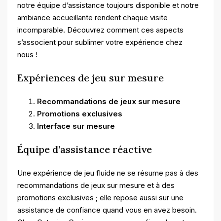
notre équipe d’assistance toujours disponible et notre
ambiance accueillante rendent chaque visite
incomparable. Découvrez comment ces aspects
s’associent pour sublimer votre expérience chez
nous !
Expériences de jeu sur mesure
Recommandations de jeux sur mesure
Promotions exclusives
Interface sur mesure
Équipe d’assistance réactive
Une expérience de jeu fluide ne se résume pas à des
recommandations de jeux sur mesure et à des
promotions exclusives ; elle repose aussi sur une
assistance de confiance quand vous en avez besoin.