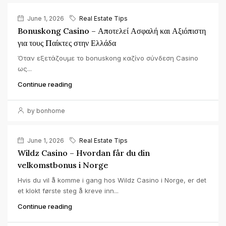
June 1, 2026
Real Estate Tips
Bonuskong Casino – Αποτελεί Ασφαλή και Αξιόπιστη
για τους Παίκτες στην Ελλάδα
Όταν εξετάζουμε το bonuskong καζίνο σύνδεση Casino
ως...
Continue reading
by bonhome
June 1, 2026
Real Estate Tips
Wildz Casino – Hvordan får du din
velkomstbonus i Norge
Hvis du vil å komme i gang hos Wildz Casino i Norge, er det
et klokt første steg å kreve inn...
Continue reading