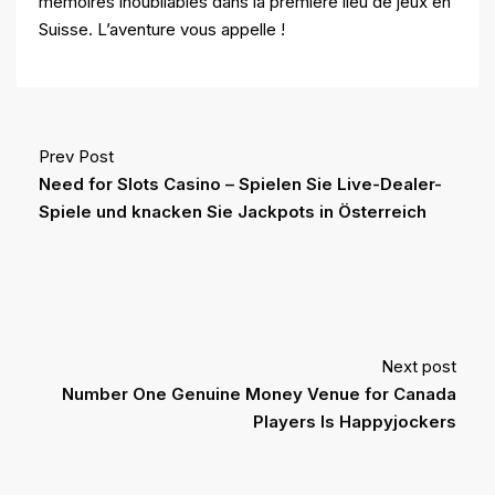
mémoires inoubliables dans la première lieu de jeux en
Suisse. L’aventure vous appelle !
Prev Post
Need for Slots Casino – Spielen Sie Live-Dealer-
Spiele und knacken Sie Jackpots in Österreich
Next post
Number One Genuine Money Venue for Canada
Players Is Happyjockers