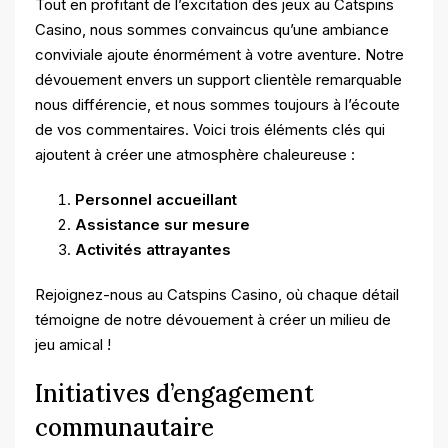
Tout en profitant de l’excitation des jeux au Catspins
Casino, nous sommes convaincus qu’une ambiance
conviviale ajoute énormément à votre aventure. Notre
dévouement envers un support clientèle remarquable
nous différencie, et nous sommes toujours à l’écoute
de vos commentaires. Voici trois éléments clés qui
ajoutent à créer une atmosphère chaleureuse :
Personnel accueillant
Assistance sur mesure
Activités attrayantes
Rejoignez-nous au Catspins Casino, où chaque détail
témoigne de notre dévouement à créer un milieu de
jeu amical !
Initiatives d’engagement
communautaire