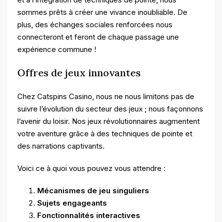
sommes prêts à créer une vivance inoubliable. De
plus, des échanges sociales renforcées nous
connecteront et feront de chaque passage une
expérience commune !
Offres de jeux innovantes
Chez Catspins Casino, nous ne nous limitons pas de
suivre l’évolution du secteur des jeux ; nous façonnons
l’avenir du loisir. Nos jeux révolutionnaires augmentent
votre aventure grâce à des techniques de pointe et
des narrations captivants.
Voici ce à quoi vous pouvez vous attendre :
Mécanismes de jeu singuliers
Sujets engageants
Fonctionnalités interactives