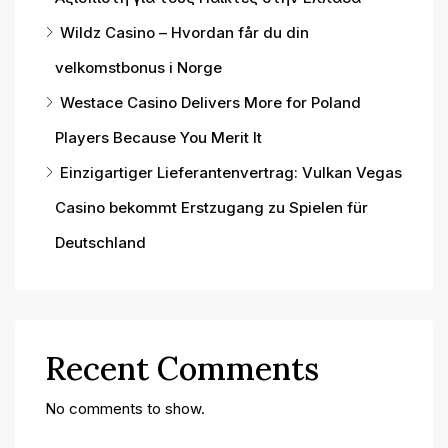
Wildz Casino – Hvordan får du din
velkomstbonus i Norge
Westace Casino Delivers More for Poland
Players Because You Merit It
Einzigartiger Lieferantenvertrag: Vulkan Vegas
Casino bekommt Erstzugang zu Spielen für
Deutschland
Recent Comments
No comments to show.