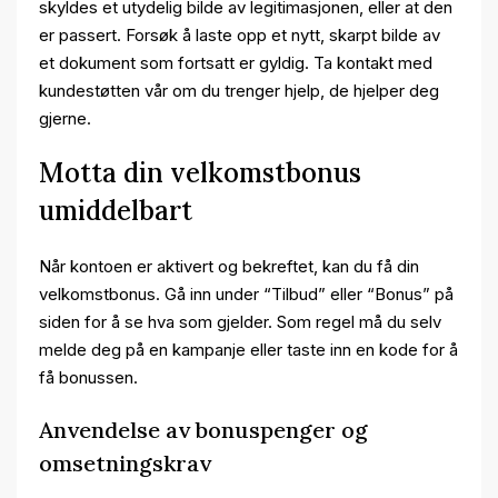
skyldes et utydelig bilde av legitimasjonen, eller at den
er passert. Forsøk å laste opp et nytt, skarpt bilde av
et dokument som fortsatt er gyldig. Ta kontakt med
kundestøtten vår om du trenger hjelp, de hjelper deg
gjerne.
Motta din velkomstbonus
umiddelbart
Når kontoen er aktivert og bekreftet, kan du få din
velkomstbonus. Gå inn under “Tilbud” eller “Bonus” på
siden for å se hva som gjelder. Som regel må du selv
melde deg på en kampanje eller taste inn en kode for å
få bonussen.
Anvendelse av bonuspenger og
omsetningskrav