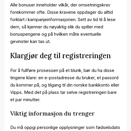
Alle bonuser inneholder vilkår, der omsetningskrav
forekommer ofte. Disse kravene oppdager du alltid
forklart i kampanjeinformasjonen. Sett av tid til å lese
dem, så kjenner du nøyaktig slik du spiller med
bonuspengene og på hvilken måte eventuelle
gevinster kan tas ut.
Klargjør deg til registreringen
For å fullføre prosessen på et blunk, bør du ha disse
tingene klare: en e-postadresse du bruker, et passord
du kommer på, og tilgang til din norske bankkonto eller
Vipps. Med det på plass tar selve registreringen bare
et par minutter.
Viktig informasjon du trenger
Du må oppgi personlige opplysninger som fødselsdato