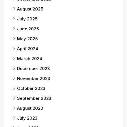
August 2025
July 2025
June 2025
May 2025
April 2024
March 2024
December 2023
November 2023
October 2023
September 2023
August 2023
July 2023