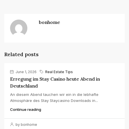
bonhome
Related posts
June 1, 2026
Real Estate Tips
Erregung im Stay Casino heute Abend in
Deutschland
An diesem Abend tauchen wir ein in die lebhafte
Atmosphäre des Stay Staycasino Downloads in...
Continue reading
by bonhome