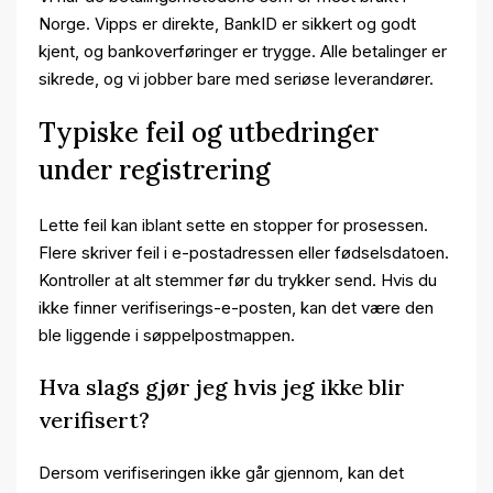
Norge. Vipps er direkte, BankID er sikkert og godt
kjent, og bankoverføringer er trygge. Alle betalinger er
sikrede, og vi jobber bare med seriøse leverandører.
Typiske feil og utbedringer
under registrering
Lette feil kan iblant sette en stopper for prosessen.
Flere skriver feil i e-postadressen eller fødselsdatoen.
Kontroller at alt stemmer før du trykker send. Hvis du
ikke finner verifiserings-e-posten, kan det være den
ble liggende i søppelpostmappen.
Hva slags gjør jeg hvis jeg ikke blir
verifisert?
Dersom verifiseringen ikke går gjennom, kan det