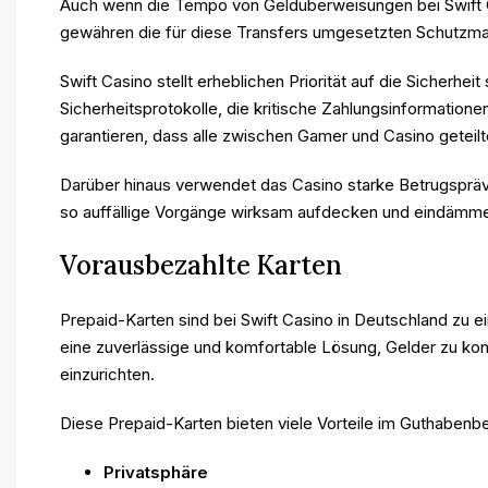
Auch wenn die Tempo von Geldüberweisungen bei Swift 
gewähren die für diese Transfers umgesetzten Schutzma
Swift Casino stellt erheblichen Priorität auf die Sicherh
Sicherheitsprotokolle, die kritische Zahlungsinformatio
garantieren, dass alle zwischen Gamer und Casino geteilt
Darüber hinaus verwendet das Casino starke Betrugspräve
so auffällige Vorgänge wirksam aufdecken und eindämm
Vorausbezahlte Karten
Prepaid-Karten sind bei Swift Casino in Deutschland zu 
eine zuverlässige und komfortable Lösung, Gelder zu kon
einzurichten.
Diese Prepaid-Karten bieten viele Vorteile im Guthabenb
Privatsphäre