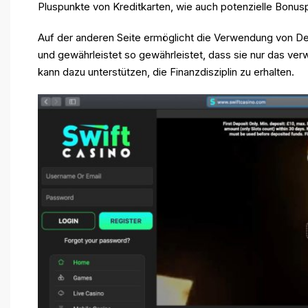
Pluspunkte von Kreditkarten, wie auch potenzielle Bon
Auf der anderen Seite ermöglicht die Verwendung von De
und gewährleistet so gewährleistet, dass sie nur das ve
kann dazu unterstützen, die Finanzdisziplin zu erhalten.