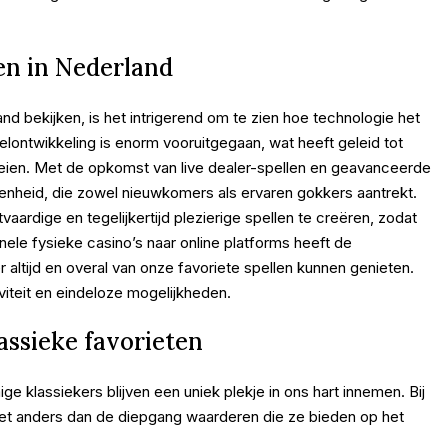
en in Nederland
nd bekijken, is het intrigerend om te zien hoe technologie het
lontwikkeling is enorm vooruitgegaan, wat heeft geleid tot
boeien. Met de opkomst van live dealer-spellen en geavanceerde
nheid, die zowel nieuwkomers als ervaren gokkers aantrekt.
ardige en tegelijkertijd plezierige spellen te creëren, zodat
ele fysieke casino’s naar online platforms heeft de
ltijd en overal van onze favoriete spellen kunnen genieten.
iviteit en eindeloze mogelijkheden.
lassieke favorieten
 klassiekers blijven een uniek plekje in ons hart innemen. Bij
et anders dan de diepgang waarderen die ze bieden op het