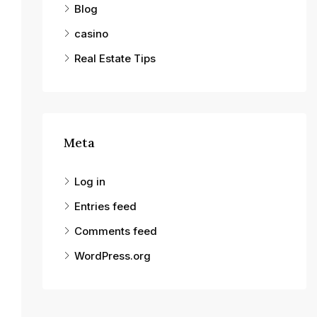
Blog
casino
Real Estate Tips
Meta
Log in
Entries feed
Comments feed
WordPress.org