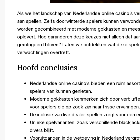
Als we het landschap van Nederlandse online casino’s v
aan spellen. Zelfs doorwinterde spelers kunnen verwonde
worden gecombineerd met moderne gokkasten en meeslep
oplevert. Hoe garanderen deze keuzes niet alleen dat a
geïntrigeerd blijven? Laten we ontdekken wat deze spe
verwachtingen overtreft.
Hoofd conclusies
Nederlandse online casino’s bieden een ruim assort
spelers van kunnen genieten.
Moderne gokkasten kenmerken zich door verbluffende
voor spelers die op zoek zijn naar frisse ervaringen.
De inclusie van live dealer-spellen zorgt voor een e
Unieke spelvarianten, zoals verschillende blackjac
divers blijft.
Vooruitgangen in de wetgeving in Nederland vergr