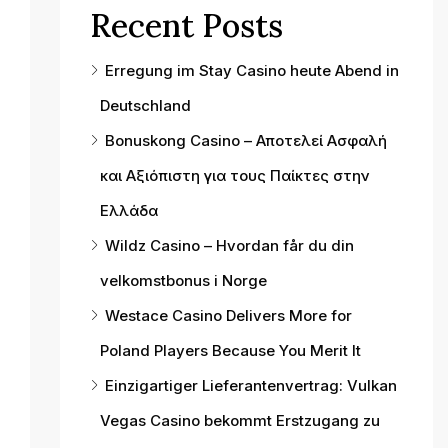
Recent Posts
Erregung im Stay Casino heute Abend in
Deutschland
Bonuskong Casino – Αποτελεί Ασφαλή
και Αξιόπιστη για τους Παίκτες στην
Ελλάδα
Wildz Casino – Hvordan får du din
velkomstbonus i Norge
Westace Casino Delivers More for
Poland Players Because You Merit It
Einzigartiger Lieferantenvertrag: Vulkan
Vegas Casino bekommt Erstzugang zu