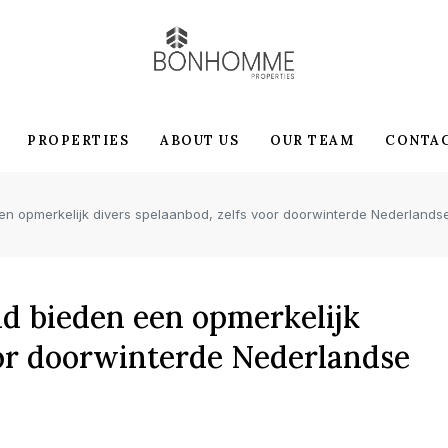
PROPERTIES
ABOUT US
OUR TEAM
CONTAC
n opmerkelijk divers spelaanbod, zelfs voor doorwinterde Nederlandse
d bieden een opmerkelijk
oor doorwinterde Nederlandse