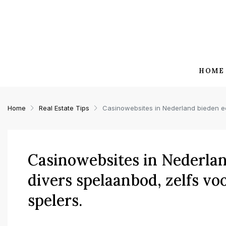
HOME
Home
Real Estate Tips
Casinowebsites in Nederland bieden ee
Casinowebsites in Nederlan
divers spelaanbod, zelfs v
spelers.