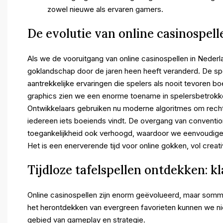
zowel nieuwe als ervaren gamers.
De evolutie van online casinospell
Als we de vooruitgang van online casinospellen in Nederla
goklandschap door de jaren heen heeft veranderd. De spe
aantrekkelijke ervaringen die spelers als nooit tevoren 
graphics zien we een enorme toename in spelersbetrokke
Ontwikkelaars gebruiken nu moderne algoritmes om rechtva
iedereen iets boeiends vindt. De overgang van convention
toegankelijkheid ook verhoogd, waardoor we eenvoudiger a
Het is een enerverende tijd voor online gokken, vol creat
Tijdloze tafelspellen ontdekken: k
Online casinospellen zijn enorm geëvolueerd, maar sommige
het herontdekken van evergreen favorieten kunnen we ni
gebied van gameplay en strategie.