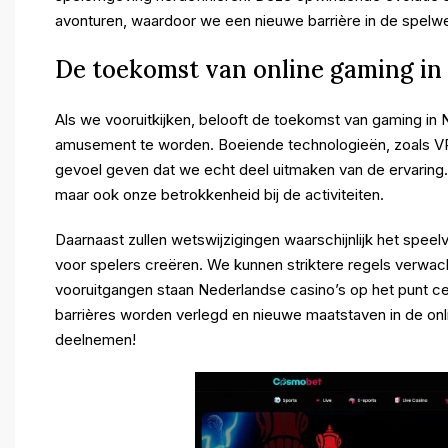
avonturen, waardoor we een nieuwe barrière in de spelwe
De toekomst van online gaming in 
Als we vooruitkijken, belooft de toekomst van gaming in
amusement te worden. Boeiende technologieën, zoals VR 
gevoel geven dat we echt deel uitmaken van de ervaring. 
maar ook onze betrokkenheid bij de activiteiten.
Daarnaast zullen wetswijzigingen waarschijnlijk het spee
voor spelers creëren. We kunnen striktere regels verwac
vooruitgangen staan Nederlandse casino’s op het punt cen
barrières worden verlegd en nieuwe maatstaven in de onl
deelnemen!