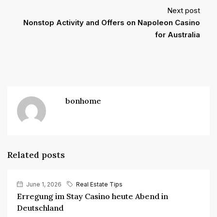
Next post
Nonstop Activity and Offers on Napoleon Casino
for Australia
bonhome
Related posts
June 1, 2026
Real Estate Tips
Erregung im Stay Casino heute Abend in
Deutschland