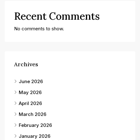
Recent Comments
No comments to show.
Archives
June 2026
May 2026
April 2026
March 2026
February 2026
January 2026