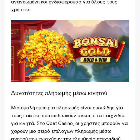
ανανεωμένη και ενδιαφέρουσα για όλους τους
χρήστες.
Δυνατότητες πληρωμής μέσω κινητού
Μια ομαλή εμπειρία πληρωμής είναι ουσιώδης για
τους παίκτες που επιδιώκουν άνεση στα παιχνίδια
για κινητά. Στο Qbet Casino, οι χρήστες μπορούν να
χαρούν μια σειρά επιλογών πληρωμής μέσω
κινητού που ενισχύουν την ελευθερία παιχνιδιού