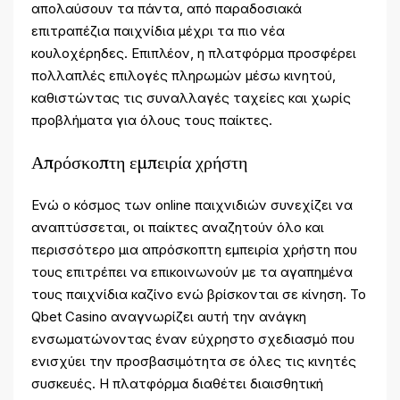
απολαύσουν τα πάντα, από παραδοσιακά
επιτραπέζια παιχνίδια μέχρι τα πιο νέα
κουλοχέρηδες. Επιπλέον, η πλατφόρμα προσφέρει
πολλαπλές επιλογές πληρωμών μέσω κινητού,
καθιστώντας τις συναλλαγές ταχείες και χωρίς
προβλήματα για όλους τους παίκτες.
Απρόσκοπτη εμπειρία χρήστη
Ενώ ο κόσμος των online παιχνιδιών συνεχίζει να
αναπτύσσεται, οι παίκτες αναζητούν όλο και
περισσότερο μια απρόσκοπτη εμπειρία χρήστη που
τους επιτρέπει να επικοινωνούν με τα αγαπημένα
τους παιχνίδια καζίνο ενώ βρίσκονται σε κίνηση. Το
Qbet Casino αναγνωρίζει αυτή την ανάγκη
ενσωματώνοντας έναν εύχρηστο σχεδιασμό που
ενισχύει την προσβασιμότητα σε όλες τις κινητές
συσκευές. Η πλατφόρμα διαθέτει διαισθητική