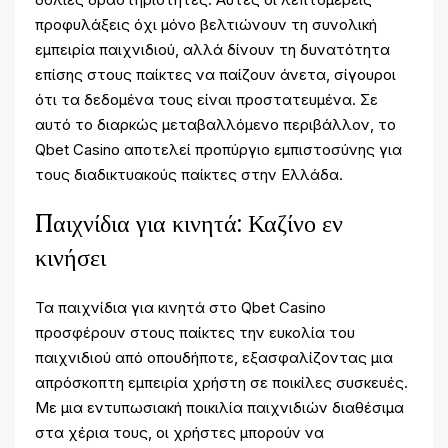
προφυλάξεις όχι μόνο βελτιώνουν τη συνολική
εμπειρία παιχνιδιού, αλλά δίνουν τη δυνατότητα
επίσης στους παίκτες να παίζουν άνετα, σίγουροι
ότι τα δεδομένα τους είναι προστατευμένα. Σε
αυτό το διαρκώς μεταβαλλόμενο περιβάλλον, το
Qbet Casino αποτελεί προπύργιο εμπιστοσύνης για
τους διαδικτυακούς παίκτες στην Ελλάδα.
Παιχνίδια για κινητά: Καζίνο εν
κινήσει
Τα παιχνίδια για κινητά στο Qbet Casino
προσφέρουν στους παίκτες την ευκολία του
παιχνιδιού από οπουδήποτε, εξασφαλίζοντας μια
απρόσκοπτη εμπειρία χρήστη σε ποικίλες συσκευές.
Με μια εντυπωσιακή ποικιλία παιχνιδιών διαθέσιμα
στα χέρια τους, οι χρήστες μπορούν να