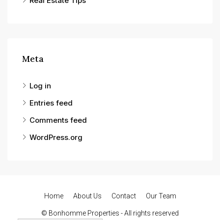
Real Estate Tips
Meta
Log in
Entries feed
Comments feed
WordPress.org
Home
About Us
Contact
Our Team
© Bonhomme Properties - All rights reserved