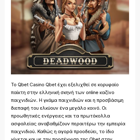
Το Qbet
Casino Qbet
έχει εξελιχθεί σε κορυφαίο
παίκτη στην ελληνική σκηνή των online καζίνο
παιχνιδιών. Η γκάμα παιχνιδιών και η προσβάσιμη
διεπαφή του ελκύουν ένα μεγάλο κοινό. Οι
προωθητικές ενέργειες και τα πρωτόκολλα
ασφαλείας αναβαθμίζουν περαιτέρω την εμπειρία
παιχνιδιού. Καθώς η αγορά προοδεύει, το ίδιο
γίνεται και με την προσέγγιση της Qbet στην