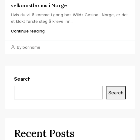
velkomstbonus i Norge
Hvis du vil å komme i gang hos Wildz Casino i Norge, er det
et klokt første steg å kreve inn...
Continue reading
by bonhome
Search
Search
Recent Posts