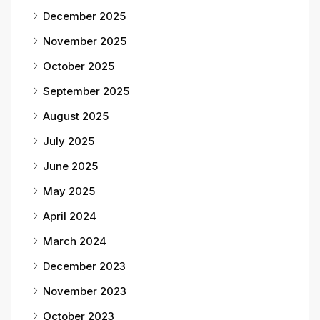
December 2025
November 2025
October 2025
September 2025
August 2025
July 2025
June 2025
May 2025
April 2024
March 2024
December 2023
November 2023
October 2023