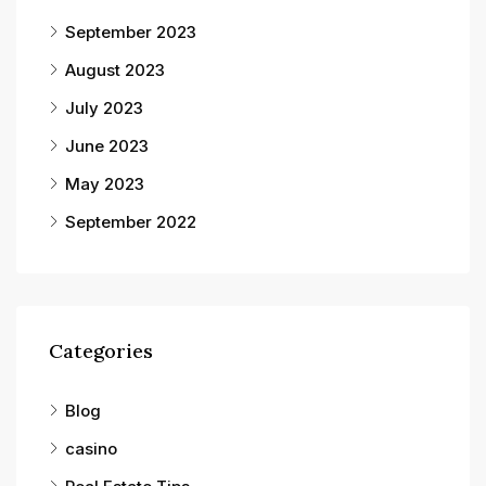
September 2023
August 2023
July 2023
June 2023
May 2023
September 2022
Categories
Blog
casino