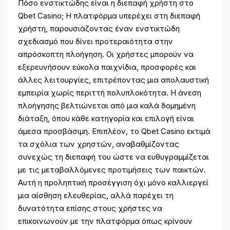
Πόσο ενστικτώδης είναι η διεπαφή χρήστη στο
Qbet Casino; Η πλατφόρμα υπερέχει στη διεπαφή
χρήστη, παρουσιάζοντας έναν ενστικτώδη
σχεδιασμό που δίνει προτεραιότητα στην
απρόσκοπτη πλοήγηση. Οι χρήστες μπορούν να
εξερευνήσουν εύκολα παιχνίδια, προσφορές και
άλλες λειτουργίες, επιτρέποντας μια απολαυστική
εμπειρία χωρίς περιττή πολυπλοκότητα. Η άνεση
πλοήγησης βελτιώνεται από μια καλά δομημένη
διάταξη, όπου κάθε κατηγορία και επιλογή είναι
άμεσα προσβάσιμη. Επιπλέον, το Qbet Casino εκτιμά
τα σχόλια των χρηστών, αναβαθμίζοντας
συνεχώς τη διεπαφή του ώστε να ευθυγραμμίζεται
με τις μεταβαλλόμενες προτιμήσεις των παικτών.
Αυτή η προληπτική προσέγγιση όχι μόνο καλλιεργεί
μια αίσθηση ελευθερίας, αλλά παρέχει τη
δυνατότητα επίσης στους χρήστες να
επικοινωνούν με την πλατφόρμα όπως κρίνουν