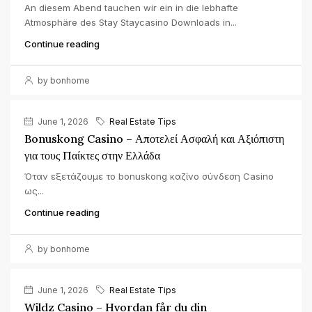
An diesem Abend tauchen wir ein in die lebhafte
Atmosphäre des Stay Staycasino Downloads in...
Continue reading
by bonhome
June 1, 2026
Real Estate Tips
Bonuskong Casino – Αποτελεί Ασφαλή και Αξιόπιστη
για τους Παίκτες στην Ελλάδα
Όταν εξετάζουμε το bonuskong καζίνο σύνδεση Casino
ως...
Continue reading
by bonhome
June 1, 2026
Real Estate Tips
Wildz Casino – Hvordan får du din