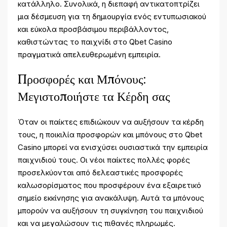
κατάλληλο. Συνολικά, η διεπαφή αντικατοπτρίζει
μια δέσμευση για τη δημιουργία ενός εντυπωσιακού
και εύκολα προσβάσιμου περιβάλλοντος,
καθιστώντας το παιχνίδι στο Qbet Casino
πραγματικά απελευθερωμένη εμπειρία.
Προσφορές και Μπόνους:
Μεγιστοποιήστε τα Κέρδη σας
Όταν οι παίκτες επιδιώκουν να αυξήσουν τα κέρδη
τους, η ποικιλία προσφορών και μπόνους στο Qbet
Casino μπορεί να ενισχύσει ουσιαστικά την εμπειρία
παιχνιδιού τους. Οι νέοι παίκτες πολλές φορές
προσελκύονται από δελεαστικές προσφορές
καλωσορίσματος που προσφέρουν ένα εξαιρετικό
σημείο εκκίνησης για ανακάλυψη. Αυτά τα μπόνους
μπορούν να αυξήσουν τη συγκίνηση του παιχνιδιού
και να μεγαλώσουν τις πιθανές πληρωμές.