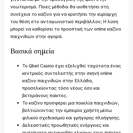
νεωτερισμό. Ποιες μέθοδοι θα υιοθετήσει στη
συνέχεια το καζίνο για να κρατήσει την κυρίαρχη
του θέση στο ανταγωνιστικό περιβάλλον; Η λύση
μπορεί να καθορίσει το προοπτική των online καζίνο
παιχνιδιών στην αγορά.
Βασικά σημεία
Το Qbet Casino έχει εξελιχθεί ταχύτατα ένας
κεντρικός συντελεστής στην σκηνή online
καζίνο παιχνιδιών στην Ελλάδα,
προσελκύοντας τόσο νέους όσο και
βετεράνους παίκτες.
Το καζίνο προσφέρει μια ποικιλία παιχνιδιών,
βελτιώνοντας την εμπειρία χρήστη μέσω
φιλικού σχεδιασμού και γρήγορης πλοήγησης.
Δελεαστικές προωθητικές ενέργειες και
συστήματα ανταμοιβής ελκύουν τους παίκτες,