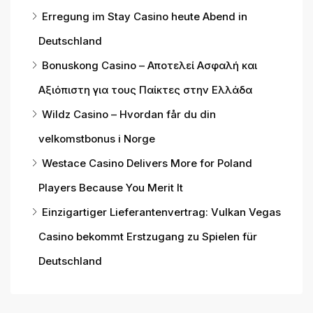
Erregung im Stay Casino heute Abend in
Deutschland
Bonuskong Casino – Αποτελεί Ασφαλή και
Αξιόπιστη για τους Παίκτες στην Ελλάδα
Wildz Casino – Hvordan får du din
velkomstbonus i Norge
Westace Casino Delivers More for Poland
Players Because You Merit It
Einzigartiger Lieferantenvertrag: Vulkan Vegas
Casino bekommt Erstzugang zu Spielen für
Deutschland