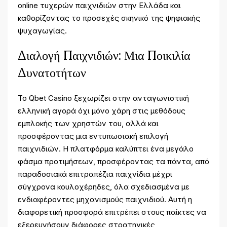
online τυχερών παιχνιδιών στην Ελλάδα και
καθορίζοντας το προσεχές σκηνικό της ψηφιακής
ψυχαγωγίας.
Διαλογή Παιχνιδιών: Μια Ποικιλία
Δυνατοτήτων
Το Qbet Casino ξεχωρίζει στην ανταγωνιστική
ελληνική αγορά όχι μόνο χάρη στις μεθόδους
εμπλοκής των χρηστών του, αλλά και
προσφέροντας μια εντυπωσιακή επιλογή
παιχνιδιών. Η πλατφόρμα καλύπτει ένα μεγάλο
φάσμα προτιμήσεων, προσφέροντας τα πάντα, από
παραδοσιακά επιτραπέζια παιχνίδια μέχρι
σύγχρονα κουλοχέρηδες, όλα σχεδιασμένα με
ενδιαφέροντες μηχανισμούς παιχνιδιού. Αυτή η
διαφορετική προσφορά επιτρέπει στους παίκτες να
εξερευνήσουν διάφορες στρατηγικές