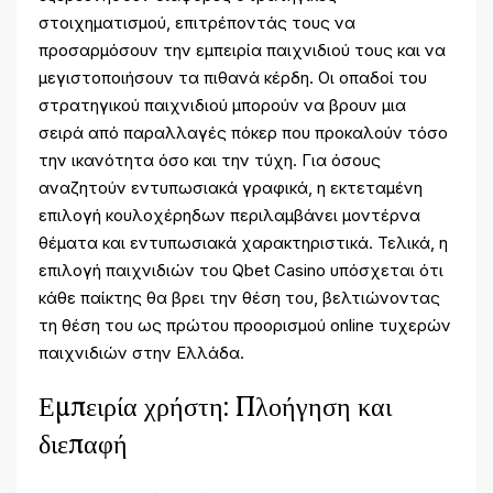
στοιχηματισμού, επιτρέποντάς τους να
προσαρμόσουν την εμπειρία παιχνιδιού τους και να
μεγιστοποιήσουν τα πιθανά κέρδη. Οι οπαδοί του
στρατηγικού παιχνιδιού μπορούν να βρουν μια
σειρά από παραλλαγές πόκερ που προκαλούν τόσο
την ικανότητα όσο και την τύχη. Για όσους
αναζητούν εντυπωσιακά γραφικά, η εκτεταμένη
επιλογή κουλοχέρηδων περιλαμβάνει μοντέρνα
θέματα και εντυπωσιακά χαρακτηριστικά. Τελικά, η
επιλογή παιχνιδιών του Qbet Casino υπόσχεται ότι
κάθε παίκτης θα βρει την θέση του, βελτιώνοντας
τη θέση του ως πρώτου προορισμού online τυχερών
παιχνιδιών στην Ελλάδα.
Εμπειρία χρήστη: Πλοήγηση και
διεπαφή