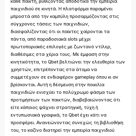
κάθε παίκτη, βυθίζοντας αποδοτικά την εμπειρία
παιχνιδιού σε κινητά. Η πλατφόρμα παραμένει
μπροστά από την καμπύλη προσαρμόζοντας στις
σύγχρονες τάσεις των παιχνιδιών,
διασφαλίζοντας ότι οι παίκτες χαίρονται τα
πάντα, από παραδοσιακά slots μέχρι
πρωτοποριακές επιλογές με ζωντανό ντίλερ,
διαθέσιμες στα χέρια τους. Με έμφαση στην
κινητικότητα, το Qbet βελτιώνει την ελευθερία των
χρηστών, επιτρέποντας στα άτομα να
συμμετέχουν σε ενδιαφέρον gameplay όπου κι αν
βρίσκονται. Αυτή η δέσμευση στην ποικιλία
παιχνιδιών ενισχύει το πολύχρωμο φάσμα των
προτιμήσεων των παικτών, διαβεβαιώνοντας ότι
είτε κάποιος ψάχνει στρατηγική, τύχη ή
εντυπωσιακά γραφικά, το Qbet έχει κάτι να
προσφέρει. Ανανεώνοντας συνεχώς τη βιβλιοθήκη
του, το καζίνο διατηρεί την εμπειρία παιχνιδιού