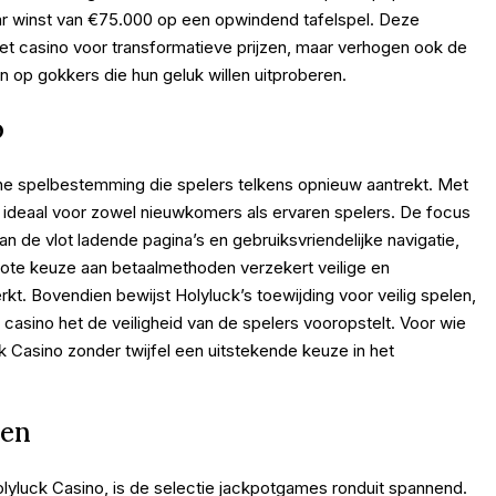
ar winst van €75.000 op een opwindend tafelspel. Deze
het casino voor transformatieve prijzen, maar verhogen ook de
 op gokkers die hun geluk willen uitproberen.
o
ine spelbestemming die spelers telkens opnieuw aantrekt. Met
o ideaal voor zowel nieuwkomers als ervaren spelers. De focus
an de vlot ladende pagina’s en gebruiksvriendelijke navigatie,
grote keuze aan betaalmethoden verzekert veilige en
rkt. Bovendien bewijst Holyluck’s toewijding voor veilig spelen,
 casino het de veiligheid van de spelers vooropstelt. Voor wie
k Casino zonder twijfel een uitstekende keuze in het
len
olyluck Casino, is de selectie jackpotgames ronduit spannend.