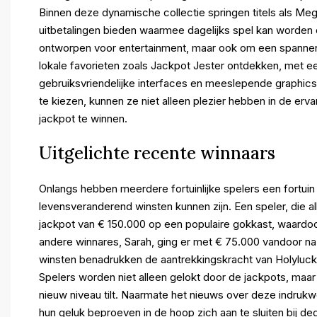
Binnen deze dynamische collectie springen titels als Me
uitbetalingen bieden waarmee dagelijks spel kan worden 
ontworpen voor entertainment, maar ook om een spannende
lokale favorieten zoals Jackpot Jester ontdekken, met
gebruiksvriendelijke interfaces en meeslepende graphics 
te kiezen, kunnen ze niet alleen plezier hebben in de e
jackpot te winnen.
Uitgelichte recente winnaars
Onlangs hebben meerdere fortuinlijke spelers een fortui
levensveranderend winsten kunnen zijn. Een speler, die 
jackpot van € 150.000 op een populaire gokkast, waardoo
andere winnares, Sarah, ging er met € 75.000 vandoor n
winsten benadrukken de aantrekkingskracht van Holyluck
Spelers worden niet alleen gelokt door de jackpots, maa
nieuw niveau tilt. Naarmate het nieuws over deze indruk
hun geluk beproeven in de hoop zich aan te sluiten bij d