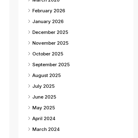
February 2026
January 2026
December 2025
November 2025
October 2025
September 2025
August 2025
July 2025
June 2025
May 2025
April 2024
March 2024