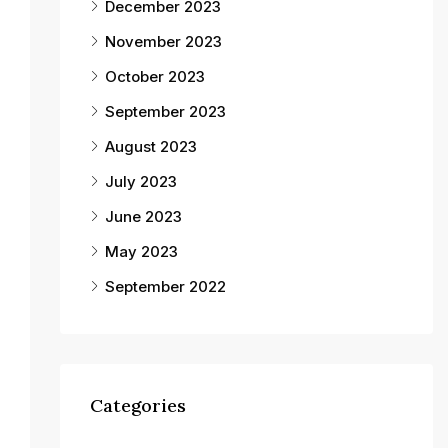
December 2023
November 2023
October 2023
September 2023
August 2023
July 2023
June 2023
May 2023
September 2022
Categories