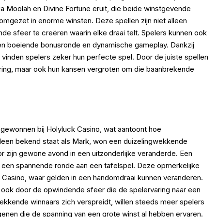
ga Moolah en Divine Fortune eruit, die beide winstgevende
omgezet in enorme winsten. Deze spellen zijn niet alleen
 sfeer te creëren waarin elke draai telt. Spelers kunnen ook
 een boeiende bonusronde en dynamische gameplay. Dankzij
vinden spelers zeker hun perfecte spel. Door de juiste spellen
rvaring, maar ook hun kansen vergroten om die baanbrekende
n gewonnen bij Holyluck Casino, wat aantoont hoe
alleen bekend staat als Mark, won een duizelingwekkende
r zijn gewone avond in een uitzonderlijke veranderde. Een
a een spannende ronde aan een tafelspel. Deze opmerkelijke
 Casino, waar gelden in een handomdraai kunnen veranderen.
r ook door de opwindende sfeer die de spelervaring naar een
wekkende winnaars zich verspreidt, willen steeds meer spelers
egenen die de spanning van een grote winst al hebben ervaren.