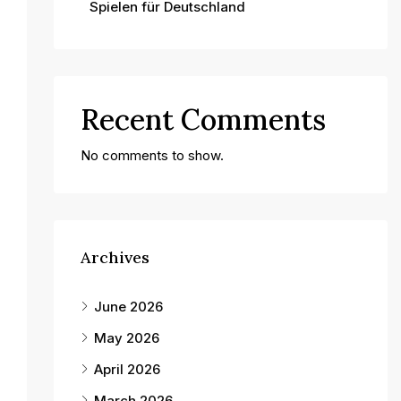
Spielen für Deutschland
Recent Comments
No comments to show.
Archives
June 2026
May 2026
April 2026
March 2026