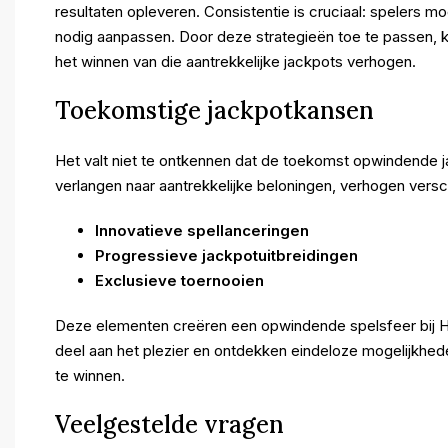
resultaten opleveren. Consistentie is cruciaal: spelers m
nodig aanpassen. Door deze strategieën toe te passen, 
het winnen van die aantrekkelijke jackpots verhogen.
Toekomstige jackpotkansen
Het valt niet te ontkennen dat de toekomst opwindende ja
verlangen naar aantrekkelijke beloningen, verhogen versc
Innovatieve spellanceringen
Progressieve jackpotuitbreidingen
Exclusieve toernooien
Deze elementen creëren een opwindende spelsfeer bij H
deel aan het plezier en ontdekken eindeloze mogelijk
te winnen.
Veelgestelde vragen