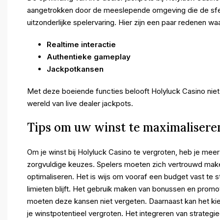
aangetrokken door de meeslepende omgeving die de sfee
uitzonderlijke spelervaring. Hier zijn een paar redenen w
Realtime interactie
Authentieke gameplay
Jackpotkansen
Met deze boeiende functies belooft Holyluck Casino niet
wereld van live dealer jackpots.
Tips om uw winst te maximalisere
Om je winst bij Holyluck Casino te vergroten, heb je meer
zorgvuldige keuzes. Spelers moeten zich vertrouwd maken
optimaliseren. Het is wijs om vooraf een budget vast te s
limieten blijft. Het gebruik maken van bonussen en promo
moeten deze kansen niet vergeten. Daarnaast kan het ki
je winstpotentieel vergroten. Het integreren van strategie