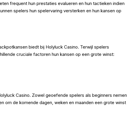
oeten frequent hun prestaties evalueren en hun tactieken indien
kunnen spelers hun spelervaring versterken en hun kansen op
ckpotkansen biedt bij Holyluck Casino. Terwijl spelers
hillende cruciale factoren hun kansen op een grote winst:
olyluck Casino. Zowel geoefende spelers als beginners nemen
heden om de komende dagen, weken en maanden een grote winst