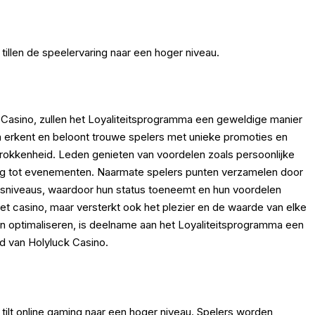
illen de speelervaring naar een hoger niveau.
ck Casino, zullen het Loyaliteitsprogramma een geweldige manier
a erkent en beloont trouwe spelers met unieke promoties en
rokkenheid. Leden genieten van voordelen zoals persoonlijke
gang tot evenementen. Naarmate spelers punten verzamelen door
gsniveaus, waardoor hun status toeneemt en hun voordelen
et casino, maar versterkt ook het plezier en de waarde van elke
len optimaliseren, is deelname aan het Loyaliteitsprogramma een
od van Holyluck Casino.
 tilt online gaming naar een hoger niveau. Spelers worden