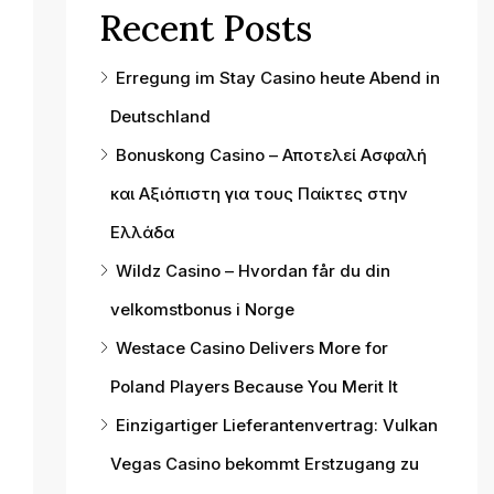
Recent Posts
Erregung im Stay Casino heute Abend in
Deutschland
Bonuskong Casino – Αποτελεί Ασφαλή
και Αξιόπιστη για τους Παίκτες στην
Ελλάδα
Wildz Casino – Hvordan får du din
velkomstbonus i Norge
Westace Casino Delivers More for
Poland Players Because You Merit It
Einzigartiger Lieferantenvertrag: Vulkan
Vegas Casino bekommt Erstzugang zu