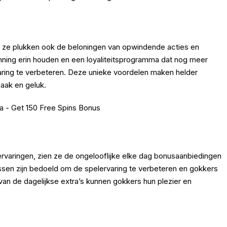
s; ze plukken ook de beloningen van opwindende acties en
ning erin houden en een loyaliteitsprogramma dat nog meer
aring te verbeteren. Deze unieke voordelen maken helder
aak en geluk.
rvaringen, zien ze de ongelooflijke elke dag bonusaanbiedingen
ssen zijn bedoeld om de spelervaring te verbeteren en gokkers
an de dagelijkse extra’s kunnen gokkers hun plezier en