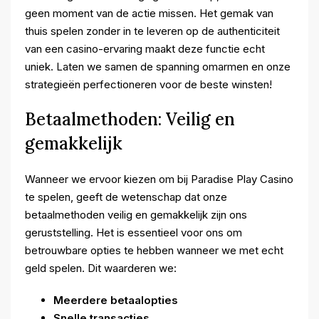
geen moment van de actie missen. Het gemak van
thuis spelen zonder in te leveren op de authenticiteit
van een casino-ervaring maakt deze functie echt
uniek. Laten we samen de spanning omarmen en onze
strategieën perfectioneren voor de beste winsten!
Betaalmethoden: Veilig en
gemakkelijk
Wanneer we ervoor kiezen om bij Paradise Play Casino
te spelen, geeft de wetenschap dat onze
betaalmethoden veilig en gemakkelijk zijn ons
geruststelling. Het is essentieel voor ons om
betrouwbare opties te hebben wanneer we met echt
geld spelen. Dit waarderen we:
Meerdere betaalopties
Snelle transacties