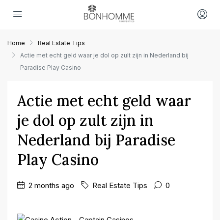
Home
Real Estate Tips
Actie met echt geld waar je dol op zult zijn in Nederland bij
Paradise Play Casino
Actie met echt geld waar
je dol op zult zijn in
Nederland bij Paradise
Play Casino
2 months ago
Real Estate Tips
0