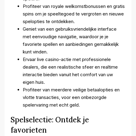
Profiteer van royale welkomstbonussen en gratis
spins om je speeltegoed te vergroten en nieuwe
spelopties te ontdekken.
Geniet van een gebruiksvriendelijke interface
met eenvoudige navigatie, waardoor je je
favoriete spellen en aanbiedingen gemakkelijk
kunt vinden.
Ervaar live casino-actie met professionele
dealers, die een realistische sfeer en realtime
interactie bieden vanuit het comfort van uw
eigen huis.
Profiteer van meerdere veilige betaalopties en
vlotte transacties, voor een onbezorgde
spelervaring met echt geld.
Spelselectie: Ontdek je
favorieten