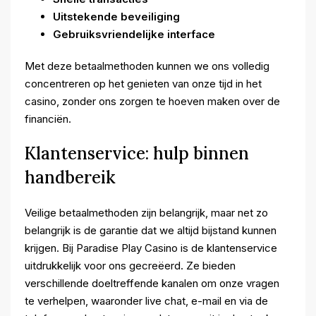
Uitstekende beveiliging
Gebruiksvriendelijke interface
Met deze betaalmethoden kunnen we ons volledig
concentreren op het genieten van onze tijd in het
casino, zonder ons zorgen te hoeven maken over de
financiën.
Klantenservice: hulp binnen
handbereik
Veilige betaalmethoden zijn belangrijk, maar net zo
belangrijk is de garantie dat we altijd bijstand kunnen
krijgen. Bij Paradise Play Casino is de klantenservice
uitdrukkelijk voor ons gecreëerd. Ze bieden
verschillende doeltreffende kanalen om onze vragen
te verhelpen, waaronder live chat, e-mail en via de